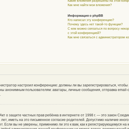
Какие вложения разрешены на этой кон
Как мне найти мои вложения?
Информация о phpBB
Кто написал эту конференцию?
Почему здесь нет такой-то функции?
С кем можно связаться по вопросу неко
с этой конференцией?
Как мне связаться с администратором 
дминистратор настроил конференцию: должны ли вы зарегистрироваться, чтобы
ы анонимным пользователям: аватары, личные сообщения, отправка email-сооб
.
 или Акт о защите частных прав ребёнка в интернете от 1998 г. — это закон Со
ет, иметь на это письменное согласие родителей. Допустимо наличие иного
 Если вы не уверены, применимо ли это к вам, как к регистрирующемуся на 