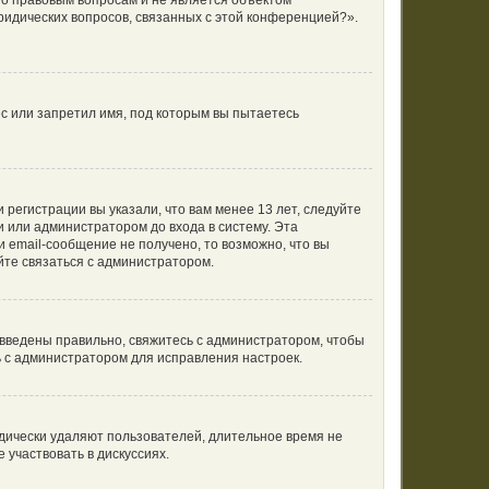
по правовым вопросам и не является объектом
ридических вопросов, связанных с этой конференцией?».
с или запретил имя, под которым вы пытаетесь
регистрации вы указали, что вам менее 13 лет, следуйте
 или администратором до входа в систему. Эта
 email-сообщение не получено, то возможно, что вы
йте связаться с администратором.
 введены правильно, свяжитесь с администратором, чтобы
ь с администратором для исправления настроек.
одически удаляют пользователей, длительное время не
участвовать в дискуссиях.