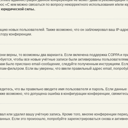
 Limited администрация данной конференции не может давать рекомендаций 
рос «С кем можно связаться по вопросу некорректного использования и/или ю
т юридической силы.
.
ию новых пользователей. Также возможно, что он заблокировал ваш IP-адре
атору конференции.
они верны, то возможны два варианта. Если включена поддержка COPPA и при 
буется, чтобы все новые учётные записи были активированы пользователями
ам было прислано email-сообщение, следуйте полученным инструкциям. Если
пам-фильтром. Если вы уверены, что ввели правильный адрес email, попробу
едитесь, что вы правильно вводите имя пользователя и пароль. Если данные
Также возможно, что допущена ошибка в конфигурации конференции, свяжитес
вал или удалил вашу учётную запись. Кроме того, многие конференции пери
ных. Если это произошло, попробуйте зарегистрироваться снова и активнее 