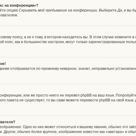
час на конференции»?
дёте опцию
Скрывать моё пребывание на конференции
. Выберите
Да
, и вы 
зователем.
вому поясу, а не к тому, в котором находитесь вы. В этом случае измените в 
совой пояс, как и большинство настроек, могут только зарегистрированные пол
ое!
о время отображается по-прежнему неверное, значит, неправильно установле
онференции, или же просто никто не перевёл phpBB на ваш язык. Попробуйт
ового пакета не существует, то вы сами можете перевести phpBB на свой язы
ователя?
зображения. Одно из них может относиться к вашему званию, обычно это звёзд
. Другое, обычно более крупное, изображение известно как «аватара» и обы