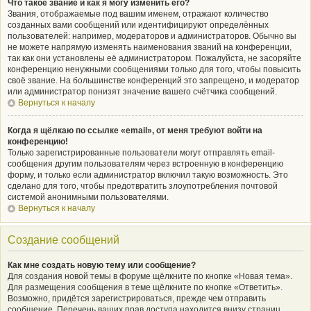
Что такое звание и как я могу изменить его?
Звания, отображаемые под вашим именем, отражают количество
созданных вами сообщений или идентифицируют определённых
пользователей: например, модераторов и администраторов. Обычно вы
не можете напрямую изменять наименования званий на конференции,
так как они установлены её администратором. Пожалуйста, не засоряйте
конференцию ненужными сообщениями только для того, чтобы повысить
своё звание. На большинстве конференций это запрещено, и модератор
или администратор понизят значение вашего счётчика сообщений.
Вернуться к началу
Когда я щёлкаю по ссылке «email», от меня требуют войти на
конференцию!
Только зарегистрированные пользователи могут отправлять email-
сообщения другим пользователям через встроенную в конференцию
форму, и только если администратор включил такую возможность. Это
сделано для того, чтобы предотвратить злоупотребления почтовой
системой анонимными пользователями.
Вернуться к началу
Создание сообщений
Как мне создать новую тему или сообщение?
Для создания новой темы в форуме щёлкните по кнопке «Новая тема».
Для размещения сообщения в теме щёлкните по кнопке «Ответить».
Возможно, придётся зарегистрироваться, прежде чем отправить
сообщение. Перечень ваших прав доступа находится внизу страниц