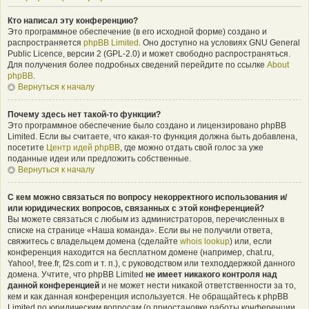
Кто написал эту конференцию?
Это программное обеспечение (в его исходной форме) создано и
распространяется
phpBB Limited
. Оно доступно на условиях GNU General
Public Licence, версии 2 (GPL-2.0) и может свободно распространяться.
Для получения более подробных сведений перейдите по ссылке
About
phpBB
.
Вернуться к началу
Почему здесь нет такой-то функции?
Это программное обеспечение было создано и лицензировано phpBB
Limited. Если вы считаете, что какая-то функция должна быть добавлена,
посетите
Центр идей phpBB
, где можно отдать свой голос за уже
поданные идеи или предложить собственные.
Вернуться к началу
С кем можно связаться по вопросу некорректного использования и/
или юридических вопросов, связанных с этой конференцией?
Вы можете связаться с любым из администраторов, перечисленных в
списке на странице «Наша команда». Если вы не получили ответа,
свяжитесь с владельцем домена (сделайте
whois lookup
) или, если
конференция находится на бесплатном домене (например, chat.ru,
Yahoo!, free.fr, f2s.com и т. п.), с руководством или техподдержкой данного
домена. Учтите, что phpBB Limited
не имеет никакого контроля над
данной конференцией
и не может нести никакой ответственности за то,
кем и как данная конференция используется. Не обращайтесь к phpBB
Limited по юридическим вопросам (о приостановке работы конференции,