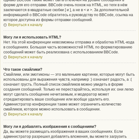
однако BBCode также может быть отключён на уровне сообщения в
форме для его отправки. BBCode очень похож на HTML, но теги в нём
заключаются в квадратные скобки [ и ], а не в < и >. За дополнительной
информацией о BBCode обратитесь к руководству по BBCode, ссылка на
которое доступна из формы отправки сообщений.
Вернуться к началу
Могу ли я использовать HTML?
Нет. На этой конференции невозможны отправка и обработка HTML-кода
в сообщениях. Большая часть возможностей HTML по форматированию
сообщений может быть реализована с использованием BBCode.
Вернуться к началу
Что такое смайлики?
Смайлики, или эмотиконы — это маленькие картинки, которые могут быть
использованы для выражения чувств, например :) означает радость, а :(
означает грусть. Полный список смайликов можно увидеть в форме
создания сообщений. Только не перестарайтесь, используя их: они легко
могут сделать сообщение нечитаемым, и модератор может
отредактировать ваше сообщение или вообще удалить его.
Администратор конференции также может ограничить количество
смайликов, которое можно использовать в сообщении.
Вернуться к началу
Могу ли я добавлять изображения к сообщениям?
Да, вы можете размещать изображения в ваших сообщениях. Если
администратор разрешил добавлять вложения, вы можете загрузить