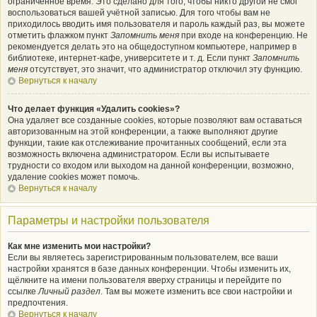
ограниченное время. Это сделано для того, чтобы никто другой не смог
воспользоваться вашей учётной записью. Для того чтобы вам не
приходилось вводить имя пользователя и пароль каждый раз, вы можете
отметить флажком пункт
Запомнить меня
при входе на конференцию. Не
рекомендуется делать это на общедоступном компьютере, например в
библиотеке, интернет-кафе, университете и т. д. Если пункт
Запомнить
меня
отсутствует, это значит, что администратор отключил эту функцию.
Вернуться к началу
Что делает функция «Удалить cookies»?
Она удаляет все созданные cookies, которые позволяют вам оставаться
авторизованным на этой конференции, а также выполняют другие
функции, такие как отслеживание прочитанных сообщений, если эта
возможность включена администратором. Если вы испытываете
трудности со входом или выходом на данной конференции, возможно,
удаление cookies может помочь.
Вернуться к началу
Параметры и настройки пользователя
Как мне изменить мои настройки?
Если вы являетесь зарегистрированным пользователем, все ваши
настройки хранятся в базе данных конференции. Чтобы изменить их,
щёлкните на имени пользователя вверху страницы и перейдите по
ссылке
Личный раздел
. Там вы можете изменить все свои настройки и
предпочтения.
Вернуться к началу