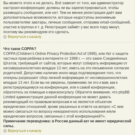
Вы можете этого и не делать. Всё зависит от того, как администратор
настроил конференцию: должны ли вы зарегистрироваться, чтобы
размещать сообщения, или нет. Тем не менее регистрация даёт вам
дополнительные возможности, которые недоступны анонимным
пользователям: аватары, личные сообщения, отправка email-сообщений,
участие в группах и т. д. Регистрация займёт у вас всего пару минут,
поэтому мы рекомендуем это сделать.
Вернуться к началу
Что такое COPPA?
COPPA (Children’s Online Privacy Protection Act of 1998), или Акт о защите
частных прав ребёнка в интернете от 1998 г. — это закон Соединённых
Штатов, требующий от сайтов, которые могут собирать информацию от
несовершеннолетних младше 13 лет, иметь на это письменное согласие
родителей. Допустимо наличие иного вида подтверждения того, что
опекуны разрешают сбор личной информации от несовершеннолетних
младше 13 лет. Если вы не уверены, применимо ли это к вам, как к
регистрирующемуся на конференции, или к самой конференции,
обратитесь за помощью к юрисконсульту. Обратите внимание, что phpBB
Limited администрация данной конференции не может давать
рекомендаций по правовым вопросам и не является объектом
юридических отношений, кроме указанных в ответе на вопрос «С кем
можно связаться по вопросу некорректного использования и/или
юридических вопросов, связанных с этой конференцией?».
Примечание переводчика: в России данный акт не имеет юридической
силы.
.
Вернуться к началу