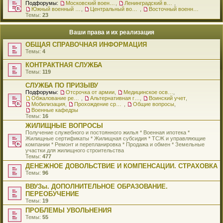
Подфорумы:
Московский военный округ
,
Ленинградский военный округ
,
Южный военный округ
,
Центральный военный округ
,
Восточный военный округ
Темы:
23
Ваши права и их реализация
ОБЩАЯ СПРАВОЧНАЯ ИНФОРМАЦИЯ
Темы:
4
КОНТРАКТНАЯ СЛУЖБА
Темы:
119
СЛУЖБА ПО ПРИЗЫВУ
Подфорумы:
Отсрочка от армии
,
Медицинское освидетельствование
,
Обжалование решения о призыве
,
Альтернативная гражданская служба
,
Воинский учет
,
Мобилизация
,
Прохождение срочной службы
,
Общие вопросы
,
Военные кафедры
Темы:
16
ЖИЛИЩНЫЕ ВОПРОСЫ
Получение служебного и постоянного жилья * Военная ипотека *
Жилищные сертификаты * Жилищная субсидия * ТСЖ и управляющие
компании * Ремонт и перепланировка * Продажа и обмен * Земельные
участки для жилищного строительства
Темы:
477
ДЕНЕЖНОЕ ДОВОЛЬСТВИЕ И КОМПЕНСАЦИИ. СТРАХОВКА
Темы:
96
ВВУЗы. ДОПОЛНИТЕЛЬНОЕ ОБРАЗОВАНИЕ.
ПЕРЕОБУЧЕНИЕ
Темы:
19
ПРОБЛЕМЫ УВОЛЬНЕНИЯ
Темы:
55