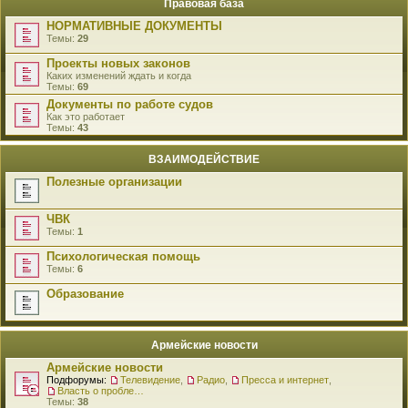
Правовая база
НОРМАТИВНЫЕ ДОКУМЕНТЫ
Темы:
29
Проекты новых законов
Каких изменений ждать и когда
Темы:
69
Документы по работе судов
Как это работает
Темы:
43
ВЗАИМОДЕЙСТВИЕ
Полезные организации
ЧВК
Темы:
1
Психологическая помощь
Темы:
6
Образование
Армейские новости
Армейские новости
Подфорумы:
Телевидение
,
Радио
,
Пресса и интернет
,
Власть о проблемах военнослужащих
Темы:
38