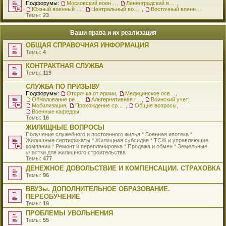
Подфорумы:
Московский военный округ
,
Ленинградский военный округ
,
Южный военный округ
,
Центральный военный округ
,
Восточный военный округ
Темы:
23
Ваши права и их реализация
ОБЩАЯ СПРАВОЧНАЯ ИНФОРМАЦИЯ
Темы:
4
КОНТРАКТНАЯ СЛУЖБА
Темы:
119
СЛУЖБА ПО ПРИЗЫВУ
Подфорумы:
Отсрочка от армии
,
Медицинское освидетельствование
,
Обжалование решения о призыве
,
Альтернативная гражданская служба
,
Воинский учет
,
Мобилизация
,
Прохождение срочной службы
,
Общие вопросы
,
Военные кафедры
Темы:
16
ЖИЛИЩНЫЕ ВОПРОСЫ
Получение служебного и постоянного жилья * Военная ипотека *
Жилищные сертификаты * Жилищная субсидия * ТСЖ и управляющие
компании * Ремонт и перепланировка * Продажа и обмен * Земельные
участки для жилищного строительства
Темы:
477
ДЕНЕЖНОЕ ДОВОЛЬСТВИЕ И КОМПЕНСАЦИИ. СТРАХОВКА
Темы:
96
ВВУЗы. ДОПОЛНИТЕЛЬНОЕ ОБРАЗОВАНИЕ.
ПЕРЕОБУЧЕНИЕ
Темы:
19
ПРОБЛЕМЫ УВОЛЬНЕНИЯ
Темы:
55