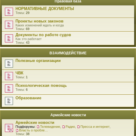
Правовая база
НОРМАТИВНЫЕ ДОКУМЕНТЫ
Темы:
29
Проекты новых законов
Каких изменений ждать и когда
Темы:
69
Документы по работе судов
Как это работает
Темы:
43
ВЗАИМОДЕЙСТВИЕ
Полезные организации
ЧВК
Темы:
1
Психологическая помощь
Темы:
6
Образование
Армейские новости
Армейские новости
Подфорумы:
Телевидение
,
Радио
,
Пресса и интернет
,
Власть о проблемах военнослужащих
Темы:
38