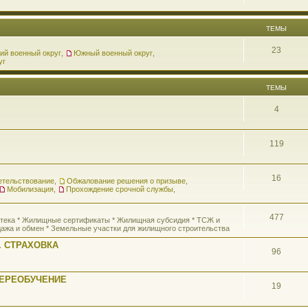
ТЕМЫ
23
ий военный округ
,
Южный военный округ
,
уг
ТЕМЫ
4
119
16
етельствование
,
Обжалование решения о призыве
,
Мобилизация
,
Прохождение срочной службы
,
477
потека * Жилищные сертификаты * Жилищная субсидия * ТСЖ и
ажа и обмен * Земельные участки для жилищного строительства
 СТРАХОВКА
96
ПЕРЕОБУЧЕНИЕ
19