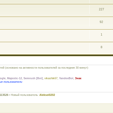
227
92
1
8
стей (основано на активности пользователей за последние 30 минут)
ogle
,
Majestic-12
,
Semrush [Bot]
,
vikashik67
,
YandexBot
,
Знак
ые пользователи
113526
• Новый пользователь:
Aleksei0202