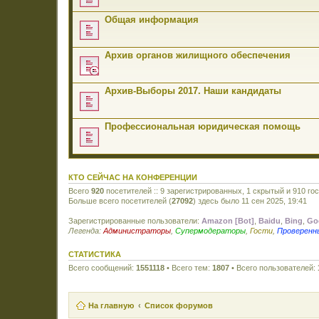
Общая информация
Архив органов жилищного обеспечения
Архив-Выборы 2017. Наши кандидаты
Профессиональная юридическая помощь
КТО СЕЙЧАС НА КОНФЕРЕНЦИИ
Всего
920
посетителей :: 9 зарегистрированных, 1 скрытый и 910 го
Больше всего посетителей (
27092
) здесь было 11 сен 2025, 19:41
Зарегистрированные пользователи:
Amazon [Bot]
,
Baidu
,
Bing
,
Go
Легенда:
Администраторы
,
Супермодераторы
,
Гости
,
Проверенн
СТАТИСТИКА
Всего сообщений:
1551118
• Всего тем:
1807
• Всего пользователей:
На главную
Список форумов