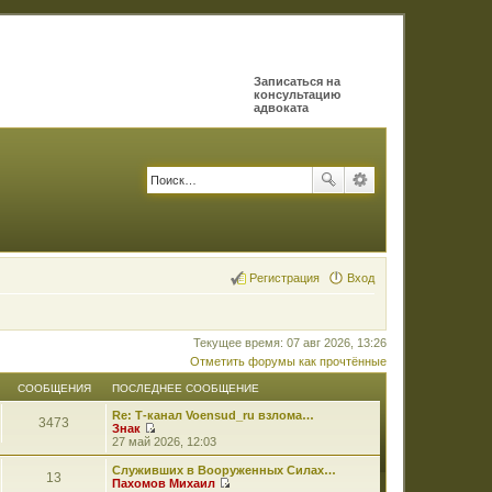
Записаться на
консультацию
адвоката
Регистрация
Вход
Текущее время: 07 авг 2026, 13:26
Отметить форумы как прочтённые
СООБЩЕНИЯ
ПОСЛЕДНЕЕ СООБЩЕНИЕ
Re: Т-канал Voensud_ru взлома…
3473
Знак
П
27 май 2026, 12:03
е
р
Служивших в Вооруженных Силах…
13
е
Пахомов Михаил