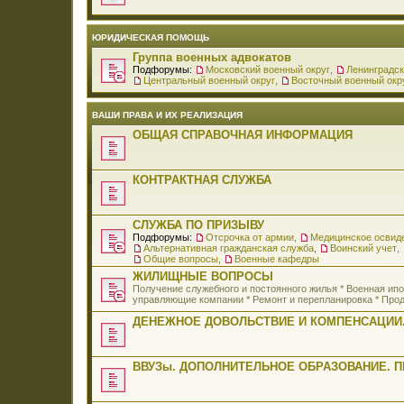
ЮРИДИЧЕСКАЯ ПОМОЩЬ
Группа военных адвокатов
Подфорумы:
Московский военный округ
,
Ленинградск
Центральный военный округ
,
Восточный военный окр
ВАШИ ПРАВА И ИХ РЕАЛИЗАЦИЯ
ОБЩАЯ СПРАВОЧНАЯ ИНФОРМАЦИЯ
КОНТРАКТНАЯ СЛУЖБА
СЛУЖБА ПО ПРИЗЫВУ
Подфорумы:
Отсрочка от армии
,
Медицинское освид
Альтернативная гражданская служба
,
Воинский учет
,
Общие вопросы
,
Военные кафедры
ЖИЛИЩНЫЕ ВОПРОСЫ
Получение служебного и постоянного жилья * Военная и
управляющие компании * Ремонт и перепланировка * Прод
ДЕНЕЖНОЕ ДОВОЛЬСТВИЕ И КОМПЕНСАЦИИ.
ВВУЗы. ДОПОЛНИТЕЛЬНОЕ ОБРАЗОВАНИЕ. 