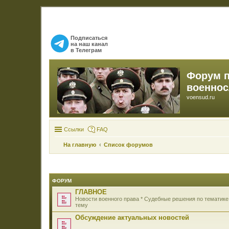
Подписаться
на наш канал
в Телеграм
Форум 
военно
voensud.ru
Ссылки
FAQ
На главную
Список форумов
ФОРУМ
ГЛАВНОЕ
Новости военного права * Судебные решения по тематике
тему
Обсуждение актуальных новостей