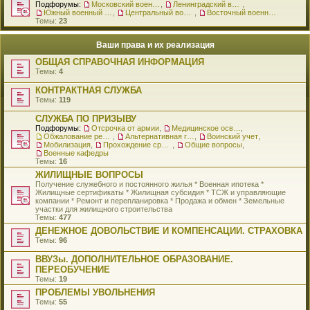
Подфорумы:
Московский военный округ
,
Ленинградский военный округ
,
Южный военный округ
,
Центральный военный округ
,
Восточный военный округ
Темы:
23
Ваши права и их реализация
ОБЩАЯ СПРАВОЧНАЯ ИНФОРМАЦИЯ
Темы:
4
КОНТРАКТНАЯ СЛУЖБА
Темы:
119
СЛУЖБА ПО ПРИЗЫВУ
Подфорумы:
Отсрочка от армии
,
Медицинское освидетельствование
,
Обжалование решения о призыве
,
Альтернативная гражданская служба
,
Воинский учет
,
Мобилизация
,
Прохождение срочной службы
,
Общие вопросы
,
Военные кафедры
Темы:
16
ЖИЛИЩНЫЕ ВОПРОСЫ
Получение служебного и постоянного жилья * Военная ипотека *
Жилищные сертификаты * Жилищная субсидия * ТСЖ и управляющие
компании * Ремонт и перепланировка * Продажа и обмен * Земельные
участки для жилищного строительства
Темы:
477
ДЕНЕЖНОЕ ДОВОЛЬСТВИЕ И КОМПЕНСАЦИИ. СТРАХОВКА
Темы:
96
ВВУЗы. ДОПОЛНИТЕЛЬНОЕ ОБРАЗОВАНИЕ.
ПЕРЕОБУЧЕНИЕ
Темы:
19
ПРОБЛЕМЫ УВОЛЬНЕНИЯ
Темы:
55