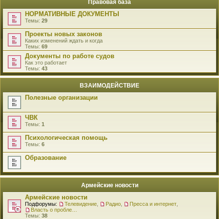
Правовая база
НОРМАТИВНЫЕ ДОКУМЕНТЫ
Темы:
29
Проекты новых законов
Каких изменений ждать и когда
Темы:
69
Документы по работе судов
Как это работает
Темы:
43
ВЗАИМОДЕЙСТВИЕ
Полезные организации
ЧВК
Темы:
1
Психологическая помощь
Темы:
6
Образование
Армейские новости
Армейские новости
Подфорумы:
Телевидение
,
Радио
,
Пресса и интернет
,
Власть о проблемах военнослужащих
Темы:
38