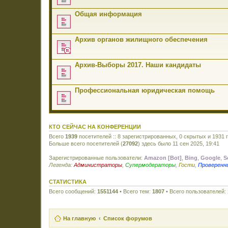
Общая информация
Архив органов жилищного обеспечения
Архив-Выборы 2017. Наши кандидаты
Профессиональная юридическая помощь
КТО СЕЙЧАС НА КОНФЕРЕНЦИИ
Всего
1939
посетителей :: 8 зарегистрированных, 0 скрытых и 1931 
Больше всего посетителей (
27092
) здесь было 11 сен 2025, 19:41
Зарегистрированные пользователи:
Amazon [Bot]
,
Bing
,
Google
,
S
Легенда:
Администраторы
,
Супермодераторы
,
Гости
,
Проверенн
СТАТИСТИКА
Всего сообщений:
1551144
• Всего тем:
1807
• Всего пользователей:
На главную
Список форумов