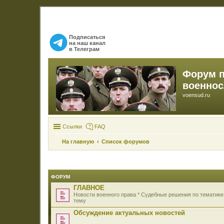
Подписаться
на наш канал
в Телеграм
Форум 
военно
voensud.ru
Ссылки
FAQ
На главную
Список форумов
ФОРУМ
ГЛАВНОЕ
Новости военного права * Судебные решения по тематике
тему
Обсуждение актуальных новостей