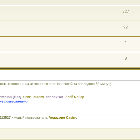
227
92
1
8
гость (основано на активности пользователей за последние 30 минут)
emrush [Bot]
,
Senia
,
surami
,
YandexBot
,
Злой майор
ые пользователи
113527
• Новый пользователь:
Vegazone Casino