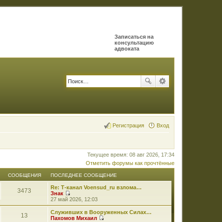
Записаться на
консультацию
адвоката
Регистрация
Вход
Текущее время: 08 авг 2026, 17:34
Отметить форумы как прочтённые
СООБЩЕНИЯ
ПОСЛЕДНЕЕ СООБЩЕНИЕ
Re: Т-канал Voensud_ru взлома…
3473
Знак
П
27 май 2026, 12:03
е
р
Служивших в Вооруженных Силах…
13
е
Пахомов Михаил