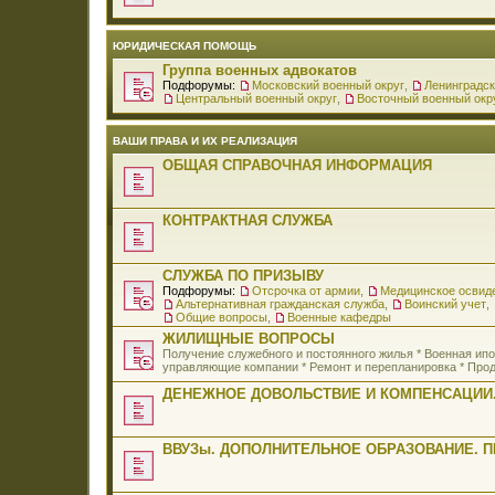
ЮРИДИЧЕСКАЯ ПОМОЩЬ
Группа военных адвокатов
Подфорумы:
Московский военный округ
,
Ленинградск
Центральный военный округ
,
Восточный военный окр
ВАШИ ПРАВА И ИХ РЕАЛИЗАЦИЯ
ОБЩАЯ СПРАВОЧНАЯ ИНФОРМАЦИЯ
КОНТРАКТНАЯ СЛУЖБА
СЛУЖБА ПО ПРИЗЫВУ
Подфорумы:
Отсрочка от армии
,
Медицинское освид
Альтернативная гражданская служба
,
Воинский учет
,
Общие вопросы
,
Военные кафедры
ЖИЛИЩНЫЕ ВОПРОСЫ
Получение служебного и постоянного жилья * Военная и
управляющие компании * Ремонт и перепланировка * Прод
ДЕНЕЖНОЕ ДОВОЛЬСТВИЕ И КОМПЕНСАЦИИ.
ВВУЗы. ДОПОЛНИТЕЛЬНОЕ ОБРАЗОВАНИЕ. 