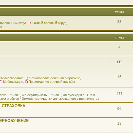
ТЕМЫ
23
ий военный округ
,
Южный военный округ
,
уг
ТЕМЫ
4
119
16
етельствование
,
Обжалование решения о призыве
,
Мобилизация
,
Прохождение срочной службы
,
477
потека * Жилищные сертификаты * Жилищная субсидия * ТСЖ и
ажа и обмен * Земельные участки для жилищного строительства
 СТРАХОВКА
96
ПЕРЕОБУЧЕНИЕ
19