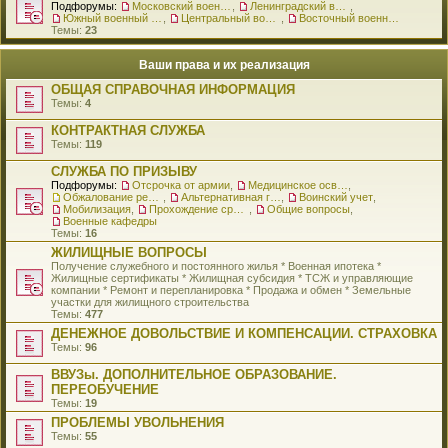
Подфорумы:
Московский военный округ
,
Ленинградский военный округ
,
Южный военный округ
,
Центральный военный округ
,
Восточный военный округ
Темы:
23
Ваши права и их реализация
ОБЩАЯ СПРАВОЧНАЯ ИНФОРМАЦИЯ
Темы:
4
КОНТРАКТНАЯ СЛУЖБА
Темы:
119
СЛУЖБА ПО ПРИЗЫВУ
Подфорумы:
Отсрочка от армии
,
Медицинское освидетельствование
,
Обжалование решения о призыве
,
Альтернативная гражданская служба
,
Воинский учет
,
Мобилизация
,
Прохождение срочной службы
,
Общие вопросы
,
Военные кафедры
Темы:
16
ЖИЛИЩНЫЕ ВОПРОСЫ
Получение служебного и постоянного жилья * Военная ипотека *
Жилищные сертификаты * Жилищная субсидия * ТСЖ и управляющие
компании * Ремонт и перепланировка * Продажа и обмен * Земельные
участки для жилищного строительства
Темы:
477
ДЕНЕЖНОЕ ДОВОЛЬСТВИЕ И КОМПЕНСАЦИИ. СТРАХОВКА
Темы:
96
ВВУЗы. ДОПОЛНИТЕЛЬНОЕ ОБРАЗОВАНИЕ.
ПЕРЕОБУЧЕНИЕ
Темы:
19
ПРОБЛЕМЫ УВОЛЬНЕНИЯ
Темы:
55