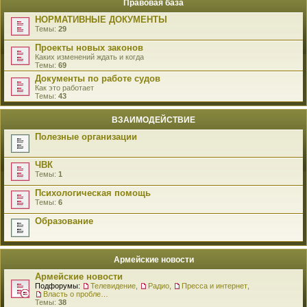
Правовая база
НОРМАТИВНЫЕ ДОКУМЕНТЫ
Темы:
29
Проекты новых законов
Каких изменений ждать и когда
Темы:
69
Документы по работе судов
Как это работает
Темы:
43
ВЗАИМОДЕЙСТВИЕ
Полезные организации
ЧВК
Темы:
1
Психологическая помощь
Темы:
6
Образование
Армейские новости
Армейские новости
Подфорумы:
Телевидение
,
Радио
,
Пресса и интернет
,
Власть о проблемах военнослужащих
Темы:
38