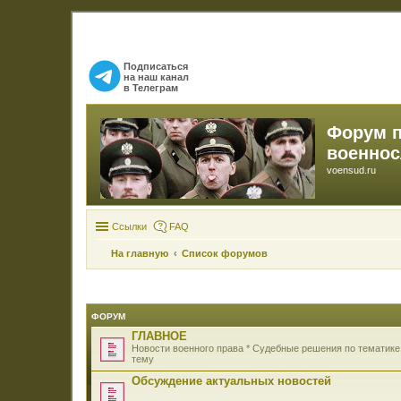
Подписаться
на наш канал
в Телеграм
Форум 
военно
voensud.ru
Ссылки
FAQ
На главную
Список форумов
ФОРУМ
ГЛАВНОЕ
Новости военного права * Судебные решения по тематике
тему
Обсуждение актуальных новостей