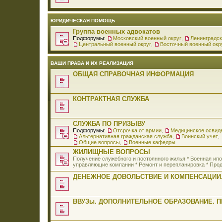
ЮРИДИЧЕСКАЯ ПОМОЩЬ
Группа военных адвокатов
Подфорумы:
Московский военный округ
,
Ленинградск
Центральный военный округ
,
Восточный военный окр
ВАШИ ПРАВА И ИХ РЕАЛИЗАЦИЯ
ОБЩАЯ СПРАВОЧНАЯ ИНФОРМАЦИЯ
КОНТРАКТНАЯ СЛУЖБА
СЛУЖБА ПО ПРИЗЫВУ
Подфорумы:
Отсрочка от армии
,
Медицинское освид
Альтернативная гражданская служба
,
Воинский учет
,
Общие вопросы
,
Военные кафедры
ЖИЛИЩНЫЕ ВОПРОСЫ
Получение служебного и постоянного жилья * Военная и
управляющие компании * Ремонт и перепланировка * Прод
ДЕНЕЖНОЕ ДОВОЛЬСТВИЕ И КОМПЕНСАЦИИ.
ВВУЗы. ДОПОЛНИТЕЛЬНОЕ ОБРАЗОВАНИЕ. 