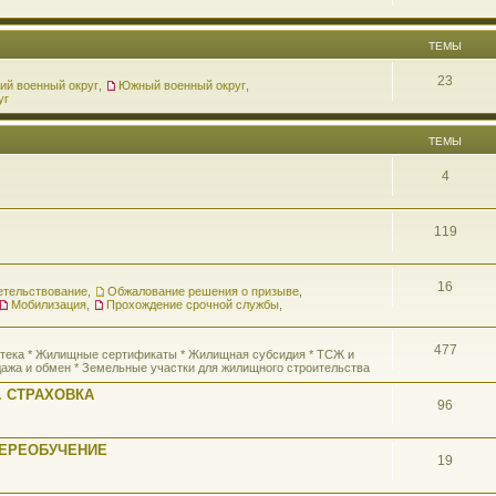
ТЕМЫ
23
ий военный округ
,
Южный военный округ
,
уг
ТЕМЫ
4
119
16
етельствование
,
Обжалование решения о призыве
,
Мобилизация
,
Прохождение срочной службы
,
477
потека * Жилищные сертификаты * Жилищная субсидия * ТСЖ и
ажа и обмен * Земельные участки для жилищного строительства
 СТРАХОВКА
96
ПЕРЕОБУЧЕНИЕ
19