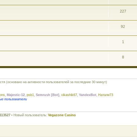
227
92
1
8
остя (основано на активности пользователей за последние 30 минут)
rons
,
Majestic-12
,
psb1
,
Semrush [Bot]
,
vikashik67
,
YandexBot
,
Натали73
ые пользователи
113527
• Новый пользователь:
Vegazone Casino