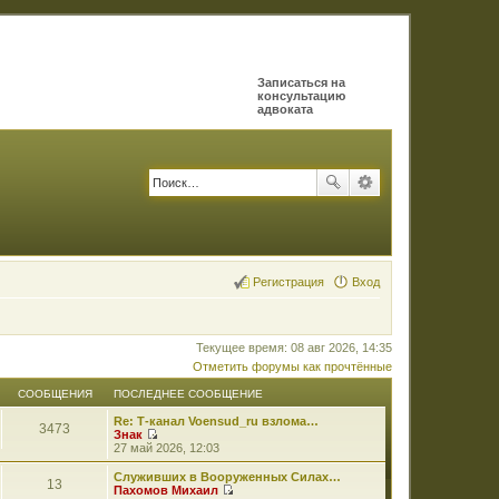
Записаться на
консультацию
адвоката
Регистрация
Вход
Текущее время: 08 авг 2026, 14:35
Отметить форумы как прочтённые
СООБЩЕНИЯ
ПОСЛЕДНЕЕ СООБЩЕНИЕ
Re: Т-канал Voensud_ru взлома…
3473
Знак
П
27 май 2026, 12:03
е
р
Служивших в Вооруженных Силах…
13
е
Пахомов Михаил