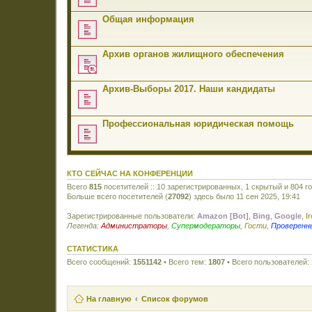
Общая информация
Архив органов жилищного обеспечения
Архив-Выборы 2017. Наши кандидаты
Профессиональная юридическая помощь
КТО СЕЙЧАС НА КОНФЕРЕНЦИИ
Всего
815
посетителей :: 10 зарегистрированных, 1 скрытый и 804 г
Больше всего посетителей (
27092
) здесь было 11 сен 2025, 19:41
Зарегистрированные пользователи:
Amazon [Bot]
,
Bing
,
Google
,
I
Легенда:
Администраторы
,
Супермодераторы
,
Гости
,
Проверенн
СТАТИСТИКА
Всего сообщений:
1551142
• Всего тем:
1807
• Всего пользователей:
На главную
Список форумов