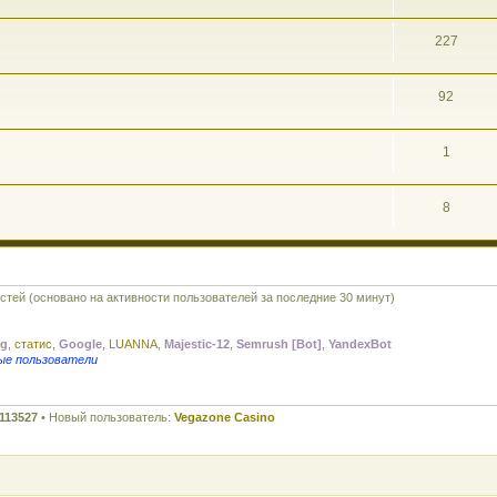
227
92
1
8
остей (основано на активности пользователей за последние 30 минут)
ng
,
статис
,
Google
,
LUANNA
,
Majestic-12
,
Semrush [Bot]
,
YandexBot
ые пользователи
113527
• Новый пользователь:
Vegazone Casino