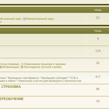
ТЕМЫ
23
ий военный округ
,
Южный военный округ
,
уг
ТЕМЫ
4
119
16
етельствование
,
Обжалование решения о призыве
,
Мобилизация
,
Прохождение срочной службы
,
477
потека * Жилищные сертификаты * Жилищная субсидия * ТСЖ и
ажа и обмен * Земельные участки для жилищного строительства
 СТРАХОВКА
96
ПЕРЕОБУЧЕНИЕ
19