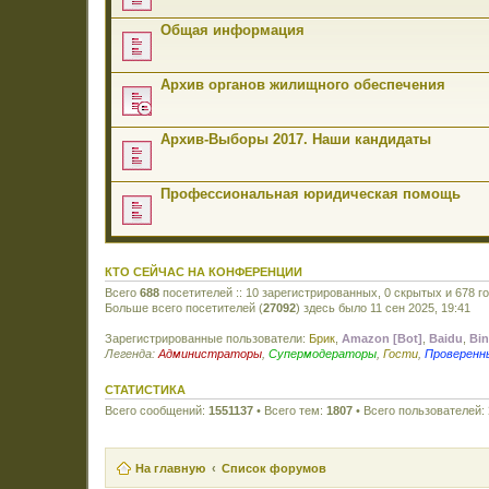
Общая информация
Архив органов жилищного обеспечения
Архив-Выборы 2017. Наши кандидаты
Профессиональная юридическая помощь
КТО СЕЙЧАС НА КОНФЕРЕНЦИИ
Всего
688
посетителей :: 10 зарегистрированных, 0 скрытых и 678 г
Больше всего посетителей (
27092
) здесь было 11 сен 2025, 19:41
Зарегистрированные пользователи:
Брик
,
Amazon [Bot]
,
Baidu
,
Bi
Легенда:
Администраторы
,
Супермодераторы
,
Гости
,
Проверенн
СТАТИСТИКА
Всего сообщений:
1551137
• Всего тем:
1807
• Всего пользователей:
На главную
Список форумов