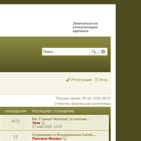
Записаться на
консультацию
адвоката
Регистрация
Вход
Текущее время: 08 авг 2026, 08:55
Отметить форумы как прочтённые
СООБЩЕНИЯ
ПОСЛЕДНЕЕ СООБЩЕНИЕ
Re: Т-канал Voensud_ru взлома…
3473
Знак
П
27 май 2026, 12:03
е
р
Служивших в Вооруженных Силах…
13
е
Пахомов Михаил