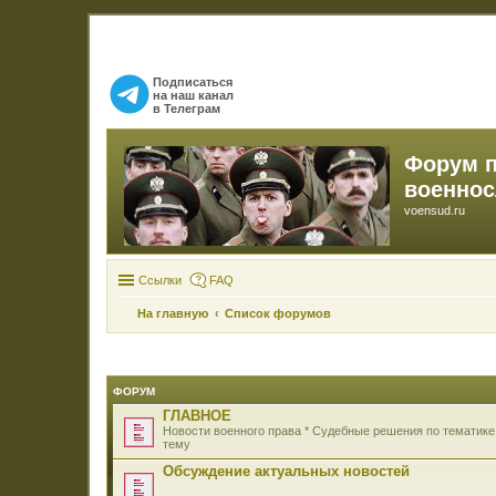
Подписаться
на наш канал
в Телеграм
Форум 
военно
voensud.ru
Ссылки
FAQ
На главную
Список форумов
ФОРУМ
ГЛАВНОЕ
Новости военного права * Судебные решения по тематике
тему
Обсуждение актуальных новостей