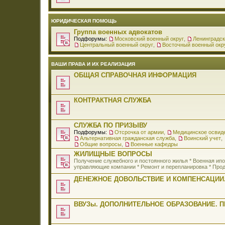
ЮРИДИЧЕСКАЯ ПОМОЩЬ
Группа военных адвокатов
Подфорумы:
Московский военный округ
,
Ленинградск
Центральный военный округ
,
Восточный военный окр
ВАШИ ПРАВА И ИХ РЕАЛИЗАЦИЯ
ОБЩАЯ СПРАВОЧНАЯ ИНФОРМАЦИЯ
КОНТРАКТНАЯ СЛУЖБА
СЛУЖБА ПО ПРИЗЫВУ
Подфорумы:
Отсрочка от армии
,
Медицинское освид
Альтернативная гражданская служба
,
Воинский учет
,
Общие вопросы
,
Военные кафедры
ЖИЛИЩНЫЕ ВОПРОСЫ
Получение служебного и постоянного жилья * Военная и
управляющие компании * Ремонт и перепланировка * Прод
ДЕНЕЖНОЕ ДОВОЛЬСТВИЕ И КОМПЕНСАЦИИ.
ВВУЗы. ДОПОЛНИТЕЛЬНОЕ ОБРАЗОВАНИЕ. 