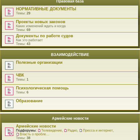
Правовая база
НОРМАТИВНЫЕ ДОКУМЕНТЫ
Темы:
29
Проекты новых законов
Каких изменений ждать и когда
Темы:
69
Документы по работе судов
Как это работает
Темы:
43
ВЗАИМОДЕЙСТВИЕ
Полезные организации
ЧВК
Темы:
1
Психологическая помощь
Темы:
6
Образование
Армейские новости
Армейские новости
Подфорумы:
Телевидение
,
Радио
,
Пресса и интернет
,
Власть о проблемах военнослужащих
Темы:
38