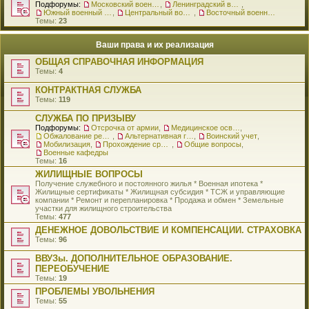
Подфорумы:
Московский военный округ
,
Ленинградский военный округ
,
Южный военный округ
,
Центральный военный округ
,
Восточный военный округ
Темы:
23
Ваши права и их реализация
ОБЩАЯ СПРАВОЧНАЯ ИНФОРМАЦИЯ
Темы:
4
КОНТРАКТНАЯ СЛУЖБА
Темы:
119
СЛУЖБА ПО ПРИЗЫВУ
Подфорумы:
Отсрочка от армии
,
Медицинское освидетельствование
,
Обжалование решения о призыве
,
Альтернативная гражданская служба
,
Воинский учет
,
Мобилизация
,
Прохождение срочной службы
,
Общие вопросы
,
Военные кафедры
Темы:
16
ЖИЛИЩНЫЕ ВОПРОСЫ
Получение служебного и постоянного жилья * Военная ипотека *
Жилищные сертификаты * Жилищная субсидия * ТСЖ и управляющие
компании * Ремонт и перепланировка * Продажа и обмен * Земельные
участки для жилищного строительства
Темы:
477
ДЕНЕЖНОЕ ДОВОЛЬСТВИЕ И КОМПЕНСАЦИИ. СТРАХОВКА
Темы:
96
ВВУЗы. ДОПОЛНИТЕЛЬНОЕ ОБРАЗОВАНИЕ.
ПЕРЕОБУЧЕНИЕ
Темы:
19
ПРОБЛЕМЫ УВОЛЬНЕНИЯ
Темы:
55