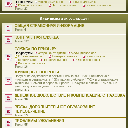
Подфорумы:
Московский военный округ
,
Ленинградский военный округ
,
Южный военный округ
,
Центральный военный округ
,
Восточный военный округ
Темы:
23
Ваши права и их реализация
ОБЩАЯ СПРАВОЧНАЯ ИНФОРМАЦИЯ
Темы:
4
КОНТРАКТНАЯ СЛУЖБА
Темы:
119
СЛУЖБА ПО ПРИЗЫВУ
Подфорумы:
Отсрочка от армии
,
Медицинское освидетельствование
,
Обжалование решения о призыве
,
Альтернативная гражданская служба
,
Воинский учет
,
Мобилизация
,
Прохождение срочной службы
,
Общие вопросы
,
Военные кафедры
Темы:
16
ЖИЛИЩНЫЕ ВОПРОСЫ
Получение служебного и постоянного жилья * Военная ипотека *
Жилищные сертификаты * Жилищная субсидия * ТСЖ и управляющие
компании * Ремонт и перепланировка * Продажа и обмен * Земельные
участки для жилищного строительства
Темы:
477
ДЕНЕЖНОЕ ДОВОЛЬСТВИЕ И КОМПЕНСАЦИИ. СТРАХОВКА
Темы:
96
ВВУЗы. ДОПОЛНИТЕЛЬНОЕ ОБРАЗОВАНИЕ.
ПЕРЕОБУЧЕНИЕ
Темы:
19
ПРОБЛЕМЫ УВОЛЬНЕНИЯ
Темы:
55