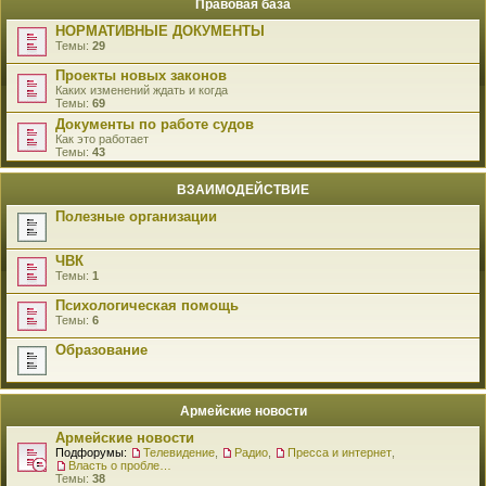
Правовая база
НОРМАТИВНЫЕ ДОКУМЕНТЫ
Темы:
29
Проекты новых законов
Каких изменений ждать и когда
Темы:
69
Документы по работе судов
Как это работает
Темы:
43
ВЗАИМОДЕЙСТВИЕ
Полезные организации
ЧВК
Темы:
1
Психологическая помощь
Темы:
6
Образование
Армейские новости
Армейские новости
Подфорумы:
Телевидение
,
Радио
,
Пресса и интернет
,
Власть о проблемах военнослужащих
Темы:
38