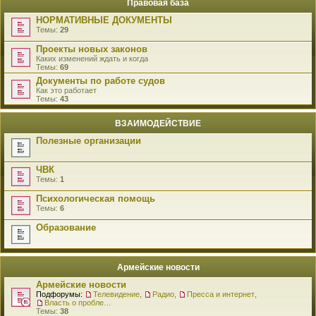
Правовая база
НОРМАТИВНЫЕ ДОКУМЕНТЫ
Темы:
29
Проекты новых законов
Каких изменений ждать и когда
Темы:
69
Документы по работе судов
Как это работает
Темы:
43
ВЗАИМОДЕЙСТВИЕ
Полезные организации
ЧВК
Темы:
1
Психологическая помощь
Темы:
6
Образование
Армейские новости
Армейские новости
Подфорумы:
Телевидение
,
Радио
,
Пресса и интернет
,
Власть о проблемах военнослужащих
Темы:
38