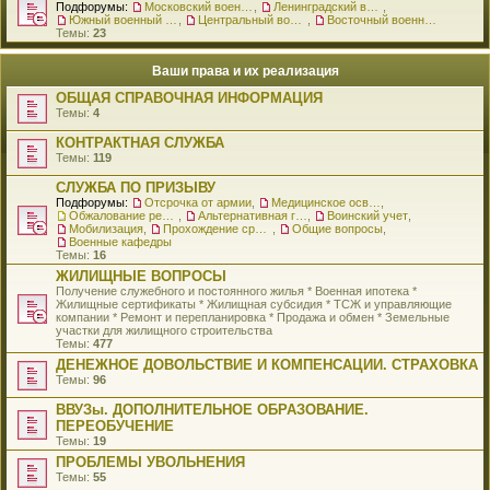
Подфорумы:
Московский военный округ
,
Ленинградский военный округ
,
Южный военный округ
,
Центральный военный округ
,
Восточный военный округ
Темы:
23
Ваши права и их реализация
ОБЩАЯ СПРАВОЧНАЯ ИНФОРМАЦИЯ
Темы:
4
КОНТРАКТНАЯ СЛУЖБА
Темы:
119
СЛУЖБА ПО ПРИЗЫВУ
Подфорумы:
Отсрочка от армии
,
Медицинское освидетельствование
,
Обжалование решения о призыве
,
Альтернативная гражданская служба
,
Воинский учет
,
Мобилизация
,
Прохождение срочной службы
,
Общие вопросы
,
Военные кафедры
Темы:
16
ЖИЛИЩНЫЕ ВОПРОСЫ
Получение служебного и постоянного жилья * Военная ипотека *
Жилищные сертификаты * Жилищная субсидия * ТСЖ и управляющие
компании * Ремонт и перепланировка * Продажа и обмен * Земельные
участки для жилищного строительства
Темы:
477
ДЕНЕЖНОЕ ДОВОЛЬСТВИЕ И КОМПЕНСАЦИИ. СТРАХОВКА
Темы:
96
ВВУЗы. ДОПОЛНИТЕЛЬНОЕ ОБРАЗОВАНИЕ.
ПЕРЕОБУЧЕНИЕ
Темы:
19
ПРОБЛЕМЫ УВОЛЬНЕНИЯ
Темы:
55