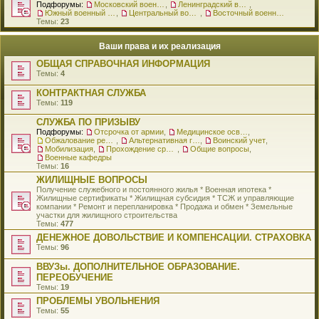
Подфорумы:
Московский военный округ
,
Ленинградский военный округ
,
Южный военный округ
,
Центральный военный округ
,
Восточный военный округ
Темы:
23
Ваши права и их реализация
ОБЩАЯ СПРАВОЧНАЯ ИНФОРМАЦИЯ
Темы:
4
КОНТРАКТНАЯ СЛУЖБА
Темы:
119
СЛУЖБА ПО ПРИЗЫВУ
Подфорумы:
Отсрочка от армии
,
Медицинское освидетельствование
,
Обжалование решения о призыве
,
Альтернативная гражданская служба
,
Воинский учет
,
Мобилизация
,
Прохождение срочной службы
,
Общие вопросы
,
Военные кафедры
Темы:
16
ЖИЛИЩНЫЕ ВОПРОСЫ
Получение служебного и постоянного жилья * Военная ипотека *
Жилищные сертификаты * Жилищная субсидия * ТСЖ и управляющие
компании * Ремонт и перепланировка * Продажа и обмен * Земельные
участки для жилищного строительства
Темы:
477
ДЕНЕЖНОЕ ДОВОЛЬСТВИЕ И КОМПЕНСАЦИИ. СТРАХОВКА
Темы:
96
ВВУЗы. ДОПОЛНИТЕЛЬНОЕ ОБРАЗОВАНИЕ.
ПЕРЕОБУЧЕНИЕ
Темы:
19
ПРОБЛЕМЫ УВОЛЬНЕНИЯ
Темы:
55