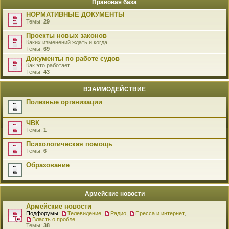
Правовая база
НОРМАТИВНЫЕ ДОКУМЕНТЫ
Темы:
29
Проекты новых законов
Каких изменений ждать и когда
Темы:
69
Документы по работе судов
Как это работает
Темы:
43
ВЗАИМОДЕЙСТВИЕ
Полезные организации
ЧВК
Темы:
1
Психологическая помощь
Темы:
6
Образование
Армейские новости
Армейские новости
Подфорумы:
Телевидение
,
Радио
,
Пресса и интернет
,
Власть о проблемах военнослужащих
Темы:
38