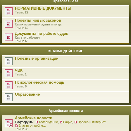
Правовая база
НОРМАТИВНЫЕ ДОКУМЕНТЫ
Темы:
29
Проекты новых законов
Каких изменений ждать и когда
Темы:
69
Документы по работе судов
Как это работает
Темы:
43
ВЗАИМОДЕЙСТВИЕ
Полезные организации
ЧВК
Темы:
1
Психологическая помощь
Темы:
6
Образование
Армейские новости
Армейские новости
Подфорумы:
Телевидение
,
Радио
,
Пресса и интернет
,
Власть о проблемах военнослужащих
Темы:
38