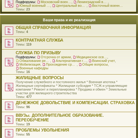
Подфорумы:
Московский военный округ
,
Ленинградский военный округ
,
Южный военный округ
,
Центральный военный округ
,
Восточный военный округ
Темы:
23
Ваши права и их реализация
ОБЩАЯ СПРАВОЧНАЯ ИНФОРМАЦИЯ
Темы:
4
КОНТРАКТНАЯ СЛУЖБА
Темы:
119
СЛУЖБА ПО ПРИЗЫВУ
Подфорумы:
Отсрочка от армии
,
Медицинское освидетельствование
,
Обжалование решения о призыве
,
Альтернативная гражданская служба
,
Воинский учет
,
Мобилизация
,
Прохождение срочной службы
,
Общие вопросы
,
Военные кафедры
Темы:
16
ЖИЛИЩНЫЕ ВОПРОСЫ
Получение служебного и постоянного жилья * Военная ипотека *
Жилищные сертификаты * Жилищная субсидия * ТСЖ и управляющие
компании * Ремонт и перепланировка * Продажа и обмен * Земельные
участки для жилищного строительства
Темы:
477
ДЕНЕЖНОЕ ДОВОЛЬСТВИЕ И КОМПЕНСАЦИИ. СТРАХОВКА
Темы:
96
ВВУЗы. ДОПОЛНИТЕЛЬНОЕ ОБРАЗОВАНИЕ.
ПЕРЕОБУЧЕНИЕ
Темы:
19
ПРОБЛЕМЫ УВОЛЬНЕНИЯ
Темы:
55