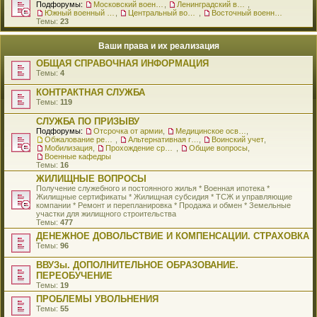
Подфорумы:
Московский военный округ
,
Ленинградский военный округ
,
Южный военный округ
,
Центральный военный округ
,
Восточный военный округ
Темы:
23
Ваши права и их реализация
ОБЩАЯ СПРАВОЧНАЯ ИНФОРМАЦИЯ
Темы:
4
КОНТРАКТНАЯ СЛУЖБА
Темы:
119
СЛУЖБА ПО ПРИЗЫВУ
Подфорумы:
Отсрочка от армии
,
Медицинское освидетельствование
,
Обжалование решения о призыве
,
Альтернативная гражданская служба
,
Воинский учет
,
Мобилизация
,
Прохождение срочной службы
,
Общие вопросы
,
Военные кафедры
Темы:
16
ЖИЛИЩНЫЕ ВОПРОСЫ
Получение служебного и постоянного жилья * Военная ипотека *
Жилищные сертификаты * Жилищная субсидия * ТСЖ и управляющие
компании * Ремонт и перепланировка * Продажа и обмен * Земельные
участки для жилищного строительства
Темы:
477
ДЕНЕЖНОЕ ДОВОЛЬСТВИЕ И КОМПЕНСАЦИИ. СТРАХОВКА
Темы:
96
ВВУЗы. ДОПОЛНИТЕЛЬНОЕ ОБРАЗОВАНИЕ.
ПЕРЕОБУЧЕНИЕ
Темы:
19
ПРОБЛЕМЫ УВОЛЬНЕНИЯ
Темы:
55