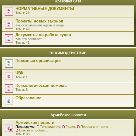
Правовая база
НОРМАТИВНЫЕ ДОКУМЕНТЫ
Темы:
29
Проекты новых законов
Каких изменений ждать и когда
Темы:
69
Документы по работе судов
Как это работает
Темы:
43
ВЗАИМОДЕЙСТВИЕ
Полезные организации
ЧВК
Темы:
1
Психологическая помощь
Темы:
6
Образование
Армейские новости
Армейские новости
Подфорумы:
Телевидение
,
Радио
,
Пресса и интернет
,
Власть о проблемах военнослужащих
Темы:
38