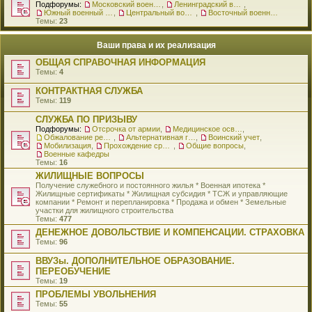
Подфорумы:
Московский военный округ
,
Ленинградский военный округ
,
Южный военный округ
,
Центральный военный округ
,
Восточный военный округ
Темы:
23
Ваши права и их реализация
ОБЩАЯ СПРАВОЧНАЯ ИНФОРМАЦИЯ
Темы:
4
КОНТРАКТНАЯ СЛУЖБА
Темы:
119
СЛУЖБА ПО ПРИЗЫВУ
Подфорумы:
Отсрочка от армии
,
Медицинское освидетельствование
,
Обжалование решения о призыве
,
Альтернативная гражданская служба
,
Воинский учет
,
Мобилизация
,
Прохождение срочной службы
,
Общие вопросы
,
Военные кафедры
Темы:
16
ЖИЛИЩНЫЕ ВОПРОСЫ
Получение служебного и постоянного жилья * Военная ипотека *
Жилищные сертификаты * Жилищная субсидия * ТСЖ и управляющие
компании * Ремонт и перепланировка * Продажа и обмен * Земельные
участки для жилищного строительства
Темы:
477
ДЕНЕЖНОЕ ДОВОЛЬСТВИЕ И КОМПЕНСАЦИИ. СТРАХОВКА
Темы:
96
ВВУЗы. ДОПОЛНИТЕЛЬНОЕ ОБРАЗОВАНИЕ.
ПЕРЕОБУЧЕНИЕ
Темы:
19
ПРОБЛЕМЫ УВОЛЬНЕНИЯ
Темы:
55