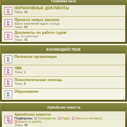
Правовая база
НОРМАТИВНЫЕ ДОКУМЕНТЫ
Темы:
29
Проекты новых законов
Каких изменений ждать и когда
Темы:
69
Документы по работе судов
Как это работает
Темы:
43
ВЗАИМОДЕЙСТВИЕ
Полезные организации
ЧВК
Темы:
1
Психологическая помощь
Темы:
6
Образование
Армейские новости
Армейские новости
Подфорумы:
Телевидение
,
Радио
,
Пресса и интернет
,
Власть о проблемах военнослужащих
Темы:
38