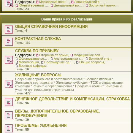
Подфорумы:
Московский военный округ
,
Ленинградский военный округ
,
Южный военный округ
,
Центральный военный округ
,
Восточный военный округ
Темы:
23
Ваши права и их реализация
ОБЩАЯ СПРАВОЧНАЯ ИНФОРМАЦИЯ
Темы:
4
КОНТРАКТНАЯ СЛУЖБА
Темы:
119
СЛУЖБА ПО ПРИЗЫВУ
Подфорумы:
Отсрочка от армии
,
Медицинское освидетельствование
,
Обжалование решения о призыве
,
Альтернативная гражданская служба
,
Воинский учет
,
Мобилизация
,
Прохождение срочной службы
,
Общие вопросы
,
Военные кафедры
Темы:
16
ЖИЛИЩНЫЕ ВОПРОСЫ
Получение служебного и постоянного жилья * Военная ипотека *
Жилищные сертификаты * Жилищная субсидия * ТСЖ и управляющие
компании * Ремонт и перепланировка * Продажа и обмен * Земельные
участки для жилищного строительства
Темы:
477
ДЕНЕЖНОЕ ДОВОЛЬСТВИЕ И КОМПЕНСАЦИИ. СТРАХОВКА
Темы:
96
ВВУЗы. ДОПОЛНИТЕЛЬНОЕ ОБРАЗОВАНИЕ.
ПЕРЕОБУЧЕНИЕ
Темы:
19
ПРОБЛЕМЫ УВОЛЬНЕНИЯ
Темы:
55