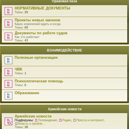
Правовая база
НОРМАТИВНЫЕ ДОКУМЕНТЫ
Темы:
29
Проекты новых законов
Каких изменений ждать и когда
Темы:
69
Документы по работе судов
Как это работает
Темы:
43
ВЗАИМОДЕЙСТВИЕ
Полезные организации
ЧВК
Темы:
1
Психологическая помощь
Темы:
6
Образование
Армейские новости
Армейские новости
Подфорумы:
Телевидение
,
Радио
,
Пресса и интернет
,
Власть о проблемах военнослужащих
Темы:
38