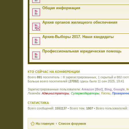
Общая информация
Архив органов жилищного обеспечения
Архив-Выборы 2017. Наши кандидаты
Профессиональная юридическая помощь
КТО СЕЙЧАС НА КОНФЕРЕНЦИИ
Всего
891
посетитель :: 8 зарегистрированных, 1 скрытый и 882 гос
Больше всего посетителей (
27092
) здесь было 11 сен 2025, 19:41
Зарегистрированные пользователи:
Amazon [Bot]
,
Bing
,
Google
,
I
Легенда:
Администраторы
,
Супермодераторы
,
Гости
,
Проверенн
СТАТИСТИКА
Всего сообщений:
1551137
• Всего тем:
1807
• Всего пользователей:
На главную
Список форумов