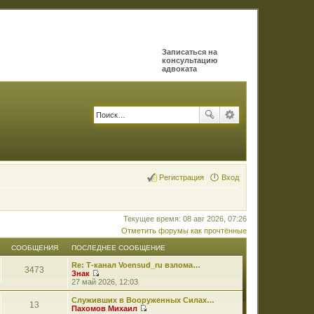
Записаться на
консультацию
адвоката
Регистрация
Вход
Текущее время: 08 авг 2026, 07:26
Отметить форумы как прочтённые
СООБЩЕНИЯ
ПОСЛЕДНЕЕ СООБЩЕНИЕ
Re: Т-канал Voensud_ru взлома…
3473
Знак
П
27 май 2026, 12:03
е
р
Служивших в Вооруженных Силах…
13
е
Пахомов Михаил