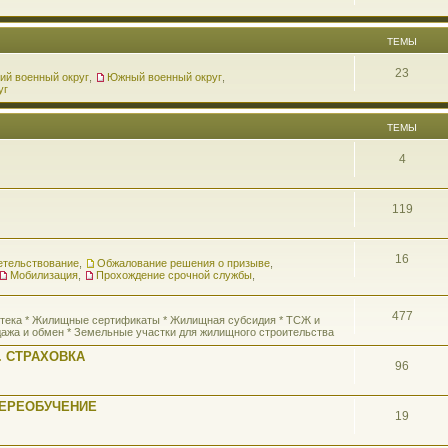
ТЕМЫ
23
ий военный округ
,
Южный военный округ
,
уг
ТЕМЫ
4
119
16
етельствование
,
Обжалование решения о призыве
,
Мобилизация
,
Прохождение срочной службы
,
477
потека * Жилищные сертификаты * Жилищная субсидия * ТСЖ и
ажа и обмен * Земельные участки для жилищного строительства
 СТРАХОВКА
96
ПЕРЕОБУЧЕНИЕ
19