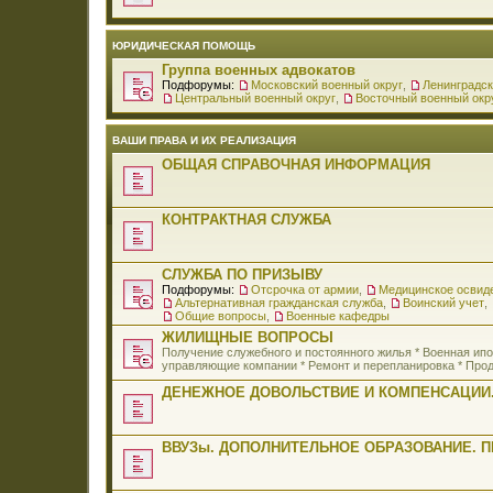
ЮРИДИЧЕСКАЯ ПОМОЩЬ
Группа военных адвокатов
Подфорумы:
Московский военный округ
,
Ленинградск
Центральный военный округ
,
Восточный военный окр
ВАШИ ПРАВА И ИХ РЕАЛИЗАЦИЯ
ОБЩАЯ СПРАВОЧНАЯ ИНФОРМАЦИЯ
КОНТРАКТНАЯ СЛУЖБА
СЛУЖБА ПО ПРИЗЫВУ
Подфорумы:
Отсрочка от армии
,
Медицинское освид
Альтернативная гражданская служба
,
Воинский учет
,
Общие вопросы
,
Военные кафедры
ЖИЛИЩНЫЕ ВОПРОСЫ
Получение служебного и постоянного жилья * Военная и
управляющие компании * Ремонт и перепланировка * Прод
ДЕНЕЖНОЕ ДОВОЛЬСТВИЕ И КОМПЕНСАЦИИ.
ВВУЗы. ДОПОЛНИТЕЛЬНОЕ ОБРАЗОВАНИЕ. 