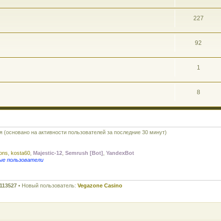
227
92
1
8
тя (основано на активности пользователей за последние 30 минут)
rons
,
kosta60
,
Majestic-12
,
Semrush [Bot]
,
YandexBot
ые пользователи
113527
• Новый пользователь:
Vegazone Casino