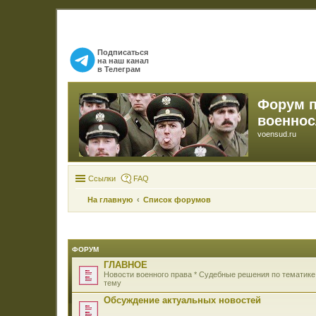
Подписаться
на наш канал
в Телеграм
Форум 
военно
voensud.ru
Ссылки
FAQ
На главную
Список форумов
ФОРУМ
ГЛАВНОЕ
Новости военного права * Судебные решения по тематике
тему
Обсуждение актуальных новостей