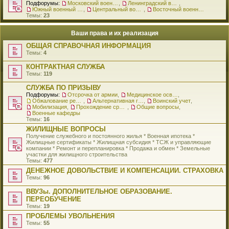
Подфорумы:
Московский военный округ
,
Ленинградский военный округ
,
Южный военный округ
,
Центральный военный округ
,
Восточный военный округ
Темы:
23
Ваши права и их реализация
ОБЩАЯ СПРАВОЧНАЯ ИНФОРМАЦИЯ
Темы:
4
КОНТРАКТНАЯ СЛУЖБА
Темы:
119
СЛУЖБА ПО ПРИЗЫВУ
Подфорумы:
Отсрочка от армии
,
Медицинское освидетельствование
,
Обжалование решения о призыве
,
Альтернативная гражданская служба
,
Воинский учет
,
Мобилизация
,
Прохождение срочной службы
,
Общие вопросы
,
Военные кафедры
Темы:
16
ЖИЛИЩНЫЕ ВОПРОСЫ
Получение служебного и постоянного жилья * Военная ипотека *
Жилищные сертификаты * Жилищная субсидия * ТСЖ и управляющие
компании * Ремонт и перепланировка * Продажа и обмен * Земельные
участки для жилищного строительства
Темы:
477
ДЕНЕЖНОЕ ДОВОЛЬСТВИЕ И КОМПЕНСАЦИИ. СТРАХОВКА
Темы:
96
ВВУЗы. ДОПОЛНИТЕЛЬНОЕ ОБРАЗОВАНИЕ.
ПЕРЕОБУЧЕНИЕ
Темы:
19
ПРОБЛЕМЫ УВОЛЬНЕНИЯ
Темы:
55