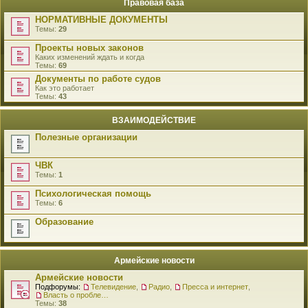
Правовая база
НОРМАТИВНЫЕ ДОКУМЕНТЫ
Темы:
29
Проекты новых законов
Каких изменений ждать и когда
Темы:
69
Документы по работе судов
Как это работает
Темы:
43
ВЗАИМОДЕЙСТВИЕ
Полезные организации
ЧВК
Темы:
1
Психологическая помощь
Темы:
6
Образование
Армейские новости
Армейские новости
Подфорумы:
Телевидение
,
Радио
,
Пресса и интернет
,
Власть о проблемах военнослужащих
Темы:
38