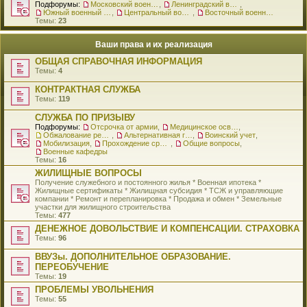
Подфорумы:
Московский военный округ
,
Ленинградский военный округ
,
Южный военный округ
,
Центральный военный округ
,
Восточный военный округ
Темы:
23
Ваши права и их реализация
ОБЩАЯ СПРАВОЧНАЯ ИНФОРМАЦИЯ
Темы:
4
КОНТРАКТНАЯ СЛУЖБА
Темы:
119
СЛУЖБА ПО ПРИЗЫВУ
Подфорумы:
Отсрочка от армии
,
Медицинское освидетельствование
,
Обжалование решения о призыве
,
Альтернативная гражданская служба
,
Воинский учет
,
Мобилизация
,
Прохождение срочной службы
,
Общие вопросы
,
Военные кафедры
Темы:
16
ЖИЛИЩНЫЕ ВОПРОСЫ
Получение служебного и постоянного жилья * Военная ипотека *
Жилищные сертификаты * Жилищная субсидия * ТСЖ и управляющие
компании * Ремонт и перепланировка * Продажа и обмен * Земельные
участки для жилищного строительства
Темы:
477
ДЕНЕЖНОЕ ДОВОЛЬСТВИЕ И КОМПЕНСАЦИИ. СТРАХОВКА
Темы:
96
ВВУЗы. ДОПОЛНИТЕЛЬНОЕ ОБРАЗОВАНИЕ.
ПЕРЕОБУЧЕНИЕ
Темы:
19
ПРОБЛЕМЫ УВОЛЬНЕНИЯ
Темы:
55