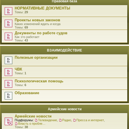
Правовая база
НОРМАТИВНЫЕ ДОКУМЕНТЫ
Темы:
29
Проекты новых законов
Каких изменений ждать и когда
Темы:
69
Документы по работе судов
Как это работает
Темы:
43
ВЗАИМОДЕЙСТВИЕ
Полезные организации
ЧВК
Темы:
1
Психологическая помощь
Темы:
6
Образование
Армейские новости
Армейские новости
Подфорумы:
Телевидение
,
Радио
,
Пресса и интернет
,
Власть о проблемах военнослужащих
Темы:
38