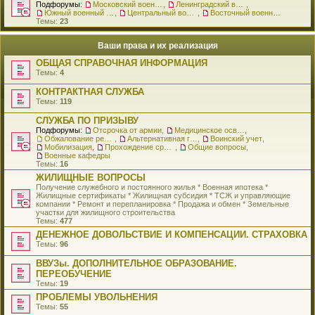
Подфорумы:
Московский военный округ
,
Ленинградский военный округ
,
Южный военный округ
,
Центральный военный округ
,
Восточный военный округ
Темы:
23
Ваши права и их реализация
ОБЩАЯ СПРАВОЧНАЯ ИНФОРМАЦИЯ
Темы:
4
КОНТРАКТНАЯ СЛУЖБА
Темы:
119
СЛУЖБА ПО ПРИЗЫВУ
Подфорумы:
Отсрочка от армии
,
Медицинское освидетельствование
,
Обжалование решения о призыве
,
Альтернативная гражданская служба
,
Воинский учет
,
Мобилизация
,
Прохождение срочной службы
,
Общие вопросы
,
Военные кафедры
Темы:
16
ЖИЛИЩНЫЕ ВОПРОСЫ
Получение служебного и постоянного жилья * Военная ипотека *
Жилищные сертификаты * Жилищная субсидия * ТСЖ и управляющие
компании * Ремонт и перепланировка * Продажа и обмен * Земельные
участки для жилищного строительства
Темы:
477
ДЕНЕЖНОЕ ДОВОЛЬСТВИЕ И КОМПЕНСАЦИИ. СТРАХОВКА
Темы:
96
ВВУЗы. ДОПОЛНИТЕЛЬНОЕ ОБРАЗОВАНИЕ.
ПЕРЕОБУЧЕНИЕ
Темы:
19
ПРОБЛЕМЫ УВОЛЬНЕНИЯ
Темы:
55