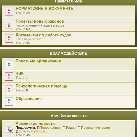
Правовая база
НОРМАТИВНЫЕ ДОКУМЕНТЫ
Темы:
29
Проекты новых законов
Каких изменений ждать и когда
Темы:
69
Документы по работе судов
Как это работает
Темы:
43
ВЗАИМОДЕЙСТВИЕ
Полезные организации
ЧВК
Темы:
1
Психологическая помощь
Темы:
6
Образование
Армейские новости
Армейские новости
Подфорумы:
Телевидение
,
Радио
,
Пресса и интернет
,
Власть о проблемах военнослужащих
Темы:
38