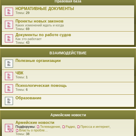
Правовая база
НОРМАТИВНЫЕ ДОКУМЕНТЫ
Темы:
29
Проекты новых законов
Каких изменений ждать и когда
Темы:
69
Документы по работе судов
Как это работает
Темы:
43
ВЗАИМОДЕЙСТВИЕ
Полезные организации
ЧВК
Темы:
1
Психологическая помощь
Темы:
6
Образование
Армейские новости
Армейские новости
Подфорумы:
Телевидение
,
Радио
,
Пресса и интернет
,
Власть о проблемах военнослужащих
Темы:
38