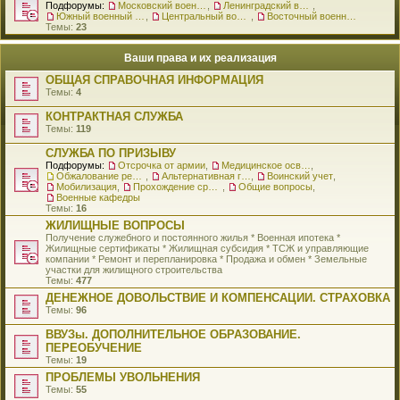
Подфорумы:
Московский военный округ
,
Ленинградский военный округ
,
Южный военный округ
,
Центральный военный округ
,
Восточный военный округ
Темы:
23
Ваши права и их реализация
ОБЩАЯ СПРАВОЧНАЯ ИНФОРМАЦИЯ
Темы:
4
КОНТРАКТНАЯ СЛУЖБА
Темы:
119
СЛУЖБА ПО ПРИЗЫВУ
Подфорумы:
Отсрочка от армии
,
Медицинское освидетельствование
,
Обжалование решения о призыве
,
Альтернативная гражданская служба
,
Воинский учет
,
Мобилизация
,
Прохождение срочной службы
,
Общие вопросы
,
Военные кафедры
Темы:
16
ЖИЛИЩНЫЕ ВОПРОСЫ
Получение служебного и постоянного жилья * Военная ипотека *
Жилищные сертификаты * Жилищная субсидия * ТСЖ и управляющие
компании * Ремонт и перепланировка * Продажа и обмен * Земельные
участки для жилищного строительства
Темы:
477
ДЕНЕЖНОЕ ДОВОЛЬСТВИЕ И КОМПЕНСАЦИИ. СТРАХОВКА
Темы:
96
ВВУЗы. ДОПОЛНИТЕЛЬНОЕ ОБРАЗОВАНИЕ.
ПЕРЕОБУЧЕНИЕ
Темы:
19
ПРОБЛЕМЫ УВОЛЬНЕНИЯ
Темы:
55