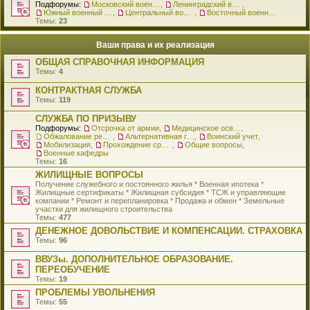
Подфорумы:
Московский военный округ
,
Ленинградский военный округ
,
Южный военный округ
,
Центральный военный округ
,
Восточный военный округ
Темы:
23
Ваши права и их реализация
ОБЩАЯ СПРАВОЧНАЯ ИНФОРМАЦИЯ
Темы:
4
КОНТРАКТНАЯ СЛУЖБА
Темы:
119
СЛУЖБА ПО ПРИЗЫВУ
Подфорумы:
Отсрочка от армии
,
Медицинское освидетельствование
,
Обжалование решения о призыве
,
Альтернативная гражданская служба
,
Воинский учет
,
Мобилизация
,
Прохождение срочной службы
,
Общие вопросы
,
Военные кафедры
Темы:
16
ЖИЛИЩНЫЕ ВОПРОСЫ
Получение служебного и постоянного жилья * Военная ипотека *
Жилищные сертификаты * Жилищная субсидия * ТСЖ и управляющие
компании * Ремонт и перепланировка * Продажа и обмен * Земельные
участки для жилищного строительства
Темы:
477
ДЕНЕЖНОЕ ДОВОЛЬСТВИЕ И КОМПЕНСАЦИИ. СТРАХОВКА
Темы:
96
ВВУЗы. ДОПОЛНИТЕЛЬНОЕ ОБРАЗОВАНИЕ.
ПЕРЕОБУЧЕНИЕ
Темы:
19
ПРОБЛЕМЫ УВОЛЬНЕНИЯ
Темы:
55