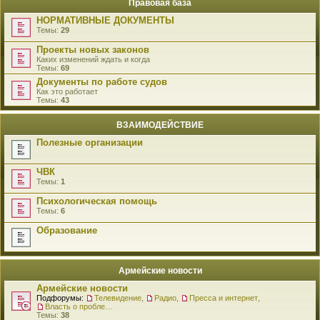
Правовая база
НОРМАТИВНЫЕ ДОКУМЕНТЫ
Темы:
29
Проекты новых законов
Каких изменений ждать и когда
Темы:
69
Документы по работе судов
Как это работает
Темы:
43
ВЗАИМОДЕЙСТВИЕ
Полезные организации
ЧВК
Темы:
1
Психологическая помощь
Темы:
6
Образование
Армейские новости
Армейские новости
Подфорумы:
Телевидение
,
Радио
,
Пресса и интернет
,
Власть о проблемах военнослужащих
Темы:
38