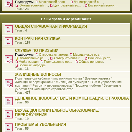
Подфорумы:
Московский военный округ
,
Ленинградский военный округ
,
Южный военный округ
,
Центральный военный округ
,
Восточный военный округ
Темы:
23
Ваши права и их реализация
ОБЩАЯ СПРАВОЧНАЯ ИНФОРМАЦИЯ
Темы:
4
КОНТРАКТНАЯ СЛУЖБА
Темы:
119
СЛУЖБА ПО ПРИЗЫВУ
Подфорумы:
Отсрочка от армии
,
Медицинское освидетельствование
,
Обжалование решения о призыве
,
Альтернативная гражданская служба
,
Воинский учет
,
Мобилизация
,
Прохождение срочной службы
,
Общие вопросы
,
Военные кафедры
Темы:
16
ЖИЛИЩНЫЕ ВОПРОСЫ
Получение служебного и постоянного жилья * Военная ипотека *
Жилищные сертификаты * Жилищная субсидия * ТСЖ и управляющие
компании * Ремонт и перепланировка * Продажа и обмен * Земельные
участки для жилищного строительства
Темы:
477
ДЕНЕЖНОЕ ДОВОЛЬСТВИЕ И КОМПЕНСАЦИИ. СТРАХОВКА
Темы:
96
ВВУЗы. ДОПОЛНИТЕЛЬНОЕ ОБРАЗОВАНИЕ.
ПЕРЕОБУЧЕНИЕ
Темы:
19
ПРОБЛЕМЫ УВОЛЬНЕНИЯ
Темы:
55