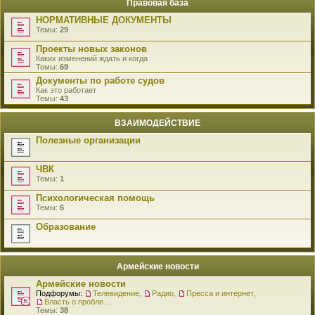
Правовая база
НОРМАТИВНЫЕ ДОКУМЕНТЫ
Темы:
29
Проекты новых законов
Каких изменений ждать и когда
Темы:
69
Документы по работе судов
Как это работает
Темы:
43
ВЗАИМОДЕЙСТВИЕ
Полезные организации
ЧВК
Темы:
1
Психологическая помощь
Темы:
6
Образование
Армейские новости
Армейские новости
Подфорумы:
Телевидение
,
Радио
,
Пресса и интернет
,
Власть о проблемах военнослужащих
Темы:
38