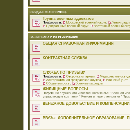
ЮРИДИЧЕСКАЯ ПОМОЩЬ
Группа военных адвокатов
Подфорумы:
Московский военный округ
,
Ленинградск
Центральный военный округ
,
Восточный военный окр
ВАШИ ПРАВА И ИХ РЕАЛИЗАЦИЯ
ОБЩАЯ СПРАВОЧНАЯ ИНФОРМАЦИЯ
КОНТРАКТНАЯ СЛУЖБА
СЛУЖБА ПО ПРИЗЫВУ
Подфорумы:
Отсрочка от армии
,
Медицинское освид
Альтернативная гражданская служба
,
Воинский учет
,
Общие вопросы
,
Военные кафедры
ЖИЛИЩНЫЕ ВОПРОСЫ
Получение служебного и постоянного жилья * Военная и
управляющие компании * Ремонт и перепланировка * Прод
ДЕНЕЖНОЕ ДОВОЛЬСТВИЕ И КОМПЕНСАЦИИ.
ВВУЗы. ДОПОЛНИТЕЛЬНОЕ ОБРАЗОВАНИЕ. 