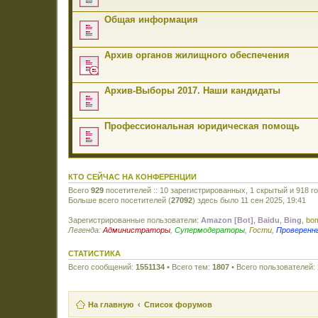
Общая информация
Архив органов жилищного обеспечения
Архив-Выборы 2017. Наши кандидаты
Профессиональная юридическая помощь
КТО СЕЙЧАС НА КОНФЕРЕНЦИИ
Всего
929
посетителей :: 10 зарегистрированных, 1 скрытый и 918 г
Больше всего посетителей (
27092
) здесь было 11 сен 2025, 19:41
Зарегистрированные пользователи:
Amazon [Bot]
,
Baidu
,
Bing
,
bom
Легенда:
Администраторы
,
Супермодераторы
,
Гости
,
Проверенн
СТАТИСТИКА
Всего сообщений:
1551134
• Всего тем:
1807
• Всего пользователей:
На главную
Список форумов