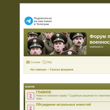
Подписаться
на наш канал
в Телеграм
Форум 
военно
voensud.ru
Ссылки
FAQ
На главную
Список форумов
ФОРУМ
ГЛАВНОЕ
Новости военного права * Судебные решения по тематике
тему
Обсуждение актуальных новостей