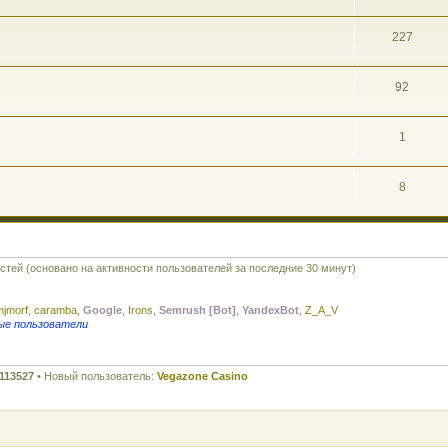
227
92
1
8
остей (основано на активности пользователей за последние 30 минут)
jmorf
,
caramba
,
Google
,
Irons
,
Semrush [Bot]
,
YandexBot
,
Z_A_V
ые пользователи
113527
• Новый пользователь:
Vegazone Casino