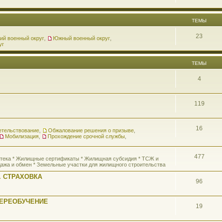
ТЕМЫ
23
ий военный округ
,
Южный военный округ
,
уг
ТЕМЫ
4
119
16
етельствование
,
Обжалование решения о призыве
,
Мобилизация
,
Прохождение срочной службы
,
477
потека * Жилищные сертификаты * Жилищная субсидия * ТСЖ и
ажа и обмен * Земельные участки для жилищного строительства
 СТРАХОВКА
96
ПЕРЕОБУЧЕНИЕ
19