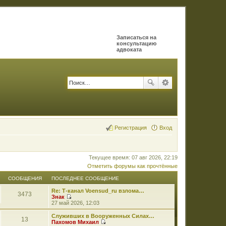
Записаться на
консультацию
адвоката
Регистрация
Вход
Текущее время: 07 авг 2026, 22:19
Отметить форумы как прочтённые
СООБЩЕНИЯ
ПОСЛЕДНЕЕ СООБЩЕНИЕ
Re: Т-канал Voensud_ru взлома…
3473
Знак
П
27 май 2026, 12:03
е
р
Служивших в Вооруженных Силах…
13
е
Пахомов Михаил