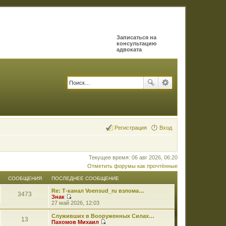
Записаться на
консультацию
адвоката
Регистрация
Вход
Текущее время: 06 авг 2026, 06:20
Отметить форумы как прочтённые
СООБЩЕНИЯ
ПОСЛЕДНЕЕ СООБЩЕНИЕ
Re: Т-канал Voensud_ru взлома…
3473
Знак
П
27 май 2026, 12:03
е
р
Служивших в Вооруженных Силах…
13
е
Пахомов Михаил