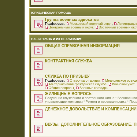
ЮРИДИЧЕСКАЯ ПОМОЩЬ
Группа военных адвокатов
Подфорумы:
Московский военный округ
,
Ленинградск
Центральный военный округ
,
Восточный военный окр
ВАШИ ПРАВА И ИХ РЕАЛИЗАЦИЯ
ОБЩАЯ СПРАВОЧНАЯ ИНФОРМАЦИЯ
КОНТРАКТНАЯ СЛУЖБА
СЛУЖБА ПО ПРИЗЫВУ
Подфорумы:
Отсрочка от армии
,
Медицинское освид
Альтернативная гражданская служба
,
Воинский учет
,
Общие вопросы
,
Военные кафедры
ЖИЛИЩНЫЕ ВОПРОСЫ
Получение служебного и постоянного жилья * Военная и
управляющие компании * Ремонт и перепланировка * Прод
ДЕНЕЖНОЕ ДОВОЛЬСТВИЕ И КОМПЕНСАЦИИ.
ВВУЗы. ДОПОЛНИТЕЛЬНОЕ ОБРАЗОВАНИЕ. 