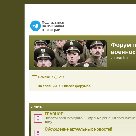
Подписаться
на наш канал
в Телеграм
Форум 
военно
voensud.ru
Ссылки
FAQ
На главную
Список форумов
ФОРУМ
ГЛАВНОЕ
Новости военного права * Судебные решения по тематике
тему
Обсуждение актуальных новостей