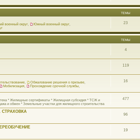
ТЕМЫ
23
ий военный округ
,
Южный военный округ
,
уг
ТЕМЫ
4
119
16
етельствование
,
Обжалование решения о призыве
,
Мобилизация
,
Прохождение срочной службы
,
477
потека * Жилищные сертификаты * Жилищная субсидия * ТСЖ и
ажа и обмен * Земельные участки для жилищного строительства
 СТРАХОВКА
96
ПЕРЕОБУЧЕНИЕ
19