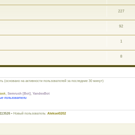
227
92
1
8
сть (основано на активности пользователей за последние 30 минут)
awk
,
Semrush [Bot]
,
YandexBot
ые пользователи
113526
• Новый пользователь:
Aleksei0202