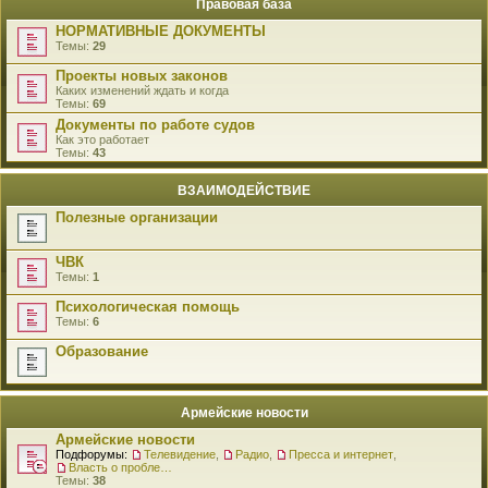
Правовая база
НОРМАТИВНЫЕ ДОКУМЕНТЫ
Темы:
29
Проекты новых законов
Каких изменений ждать и когда
Темы:
69
Документы по работе судов
Как это работает
Темы:
43
ВЗАИМОДЕЙСТВИЕ
Полезные организации
ЧВК
Темы:
1
Психологическая помощь
Темы:
6
Образование
Армейские новости
Армейские новости
Подфорумы:
Телевидение
,
Радио
,
Пресса и интернет
,
Власть о проблемах военнослужащих
Темы:
38