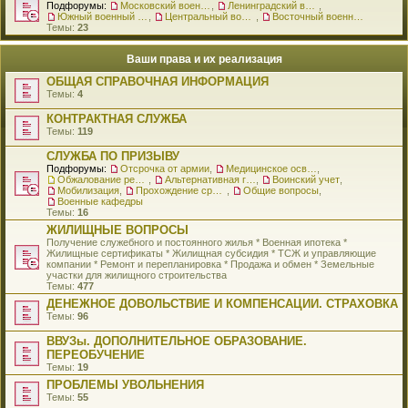
Подфорумы:
Московский военный округ
,
Ленинградский военный округ
,
Южный военный округ
,
Центральный военный округ
,
Восточный военный округ
Темы:
23
Ваши права и их реализация
ОБЩАЯ СПРАВОЧНАЯ ИНФОРМАЦИЯ
Темы:
4
КОНТРАКТНАЯ СЛУЖБА
Темы:
119
СЛУЖБА ПО ПРИЗЫВУ
Подфорумы:
Отсрочка от армии
,
Медицинское освидетельствование
,
Обжалование решения о призыве
,
Альтернативная гражданская служба
,
Воинский учет
,
Мобилизация
,
Прохождение срочной службы
,
Общие вопросы
,
Военные кафедры
Темы:
16
ЖИЛИЩНЫЕ ВОПРОСЫ
Получение служебного и постоянного жилья * Военная ипотека *
Жилищные сертификаты * Жилищная субсидия * ТСЖ и управляющие
компании * Ремонт и перепланировка * Продажа и обмен * Земельные
участки для жилищного строительства
Темы:
477
ДЕНЕЖНОЕ ДОВОЛЬСТВИЕ И КОМПЕНСАЦИИ. СТРАХОВКА
Темы:
96
ВВУЗы. ДОПОЛНИТЕЛЬНОЕ ОБРАЗОВАНИЕ.
ПЕРЕОБУЧЕНИЕ
Темы:
19
ПРОБЛЕМЫ УВОЛЬНЕНИЯ
Темы:
55