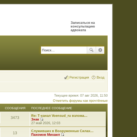
Записаться на
консультацию
адвоката
Регистрация
Вход
Текущее время: 07 авг 2026, 11:50
Отметить форумы как прочтённые
СООБЩЕНИЯ
ПОСЛЕДНЕЕ СООБЩЕНИЕ
Re: Т-канал Voensud_ru взлома…
3473
Знак
П
27 май 2026, 12:03
е
р
Служивших в Вооруженных Силах…
13
е
Пахомов Михаил