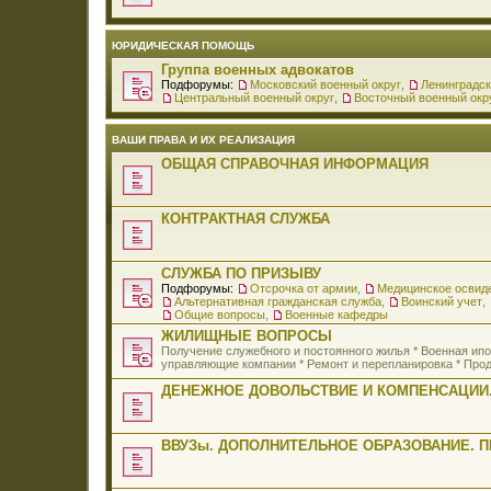
ЮРИДИЧЕСКАЯ ПОМОЩЬ
Группа военных адвокатов
Подфорумы:
Московский военный округ
,
Ленинградск
Центральный военный округ
,
Восточный военный окр
ВАШИ ПРАВА И ИХ РЕАЛИЗАЦИЯ
ОБЩАЯ СПРАВОЧНАЯ ИНФОРМАЦИЯ
КОНТРАКТНАЯ СЛУЖБА
СЛУЖБА ПО ПРИЗЫВУ
Подфорумы:
Отсрочка от армии
,
Медицинское освид
Альтернативная гражданская служба
,
Воинский учет
,
Общие вопросы
,
Военные кафедры
ЖИЛИЩНЫЕ ВОПРОСЫ
Получение служебного и постоянного жилья * Военная и
управляющие компании * Ремонт и перепланировка * Прод
ДЕНЕЖНОЕ ДОВОЛЬСТВИЕ И КОМПЕНСАЦИИ.
ВВУЗы. ДОПОЛНИТЕЛЬНОЕ ОБРАЗОВАНИЕ. 