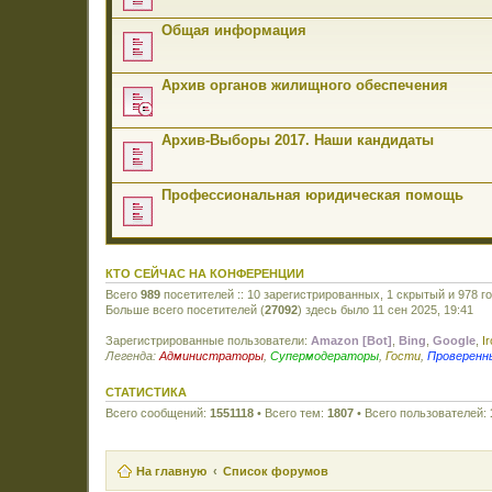
Общая информация
Архив органов жилищного обеспечения
Архив-Выборы 2017. Наши кандидаты
Профессиональная юридическая помощь
КТО СЕЙЧАС НА КОНФЕРЕНЦИИ
Всего
989
посетителей :: 10 зарегистрированных, 1 скрытый и 978 г
Больше всего посетителей (
27092
) здесь было 11 сен 2025, 19:41
Зарегистрированные пользователи:
Amazon [Bot]
,
Bing
,
Google
,
I
Легенда:
Администраторы
,
Супермодераторы
,
Гости
,
Проверенн
СТАТИСТИКА
Всего сообщений:
1551118
• Всего тем:
1807
• Всего пользователей:
На главную
Список форумов