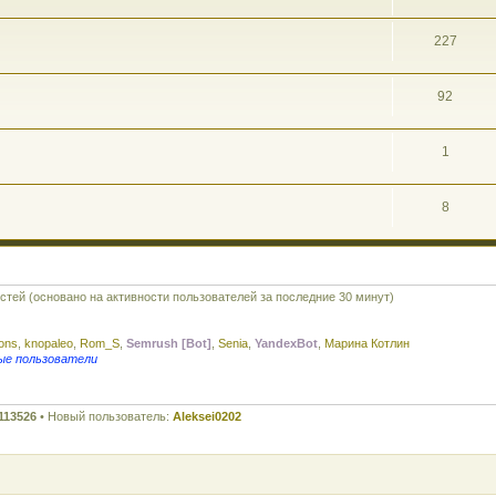
227
92
1
8
остей (основано на активности пользователей за последние 30 минут)
rons
,
knopaleo
,
Rom_S
,
Semrush [Bot]
,
Senia
,
YandexBot
,
Марина Котлин
ые пользователи
113526
• Новый пользователь:
Aleksei0202