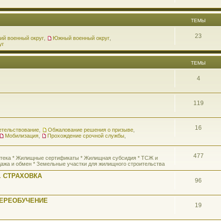
ТЕМЫ
23
ий военный округ
,
Южный военный округ
,
уг
ТЕМЫ
4
119
16
етельствование
,
Обжалование решения о призыве
,
Мобилизация
,
Прохождение срочной службы
,
477
потека * Жилищные сертификаты * Жилищная субсидия * ТСЖ и
ажа и обмен * Земельные участки для жилищного строительства
 СТРАХОВКА
96
ПЕРЕОБУЧЕНИЕ
19