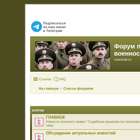
Подписаться
на наш канал
в Телеграм
Форум 
военно
voensud.ru
Ссылки
FAQ
На главную
Список форумов
ФОРУМ
ГЛАВНОЕ
Новости военного права * Судебные решения по тематике
тему
Обсуждение актуальных новостей