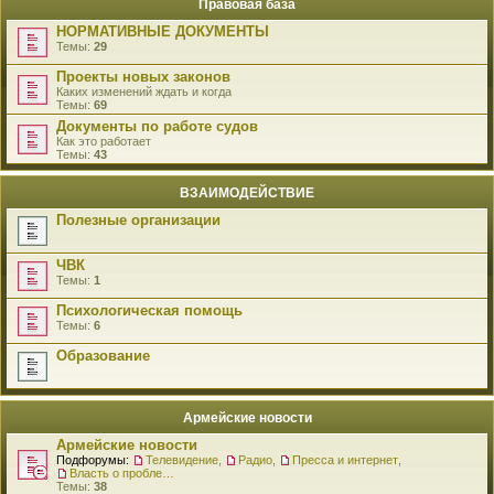
Правовая база
НОРМАТИВНЫЕ ДОКУМЕНТЫ
Темы:
29
Проекты новых законов
Каких изменений ждать и когда
Темы:
69
Документы по работе судов
Как это работает
Темы:
43
ВЗАИМОДЕЙСТВИЕ
Полезные организации
ЧВК
Темы:
1
Психологическая помощь
Темы:
6
Образование
Армейские новости
Армейские новости
Подфорумы:
Телевидение
,
Радио
,
Пресса и интернет
,
Власть о проблемах военнослужащих
Темы:
38