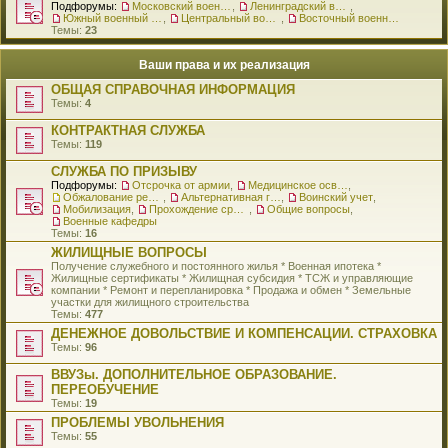
Подфорумы:
Московский военный округ
,
Ленинградский военный округ
,
Южный военный округ
,
Центральный военный округ
,
Восточный военный округ
Темы:
23
Ваши права и их реализация
ОБЩАЯ СПРАВОЧНАЯ ИНФОРМАЦИЯ
Темы:
4
КОНТРАКТНАЯ СЛУЖБА
Темы:
119
СЛУЖБА ПО ПРИЗЫВУ
Подфорумы:
Отсрочка от армии
,
Медицинское освидетельствование
,
Обжалование решения о призыве
,
Альтернативная гражданская служба
,
Воинский учет
,
Мобилизация
,
Прохождение срочной службы
,
Общие вопросы
,
Военные кафедры
Темы:
16
ЖИЛИЩНЫЕ ВОПРОСЫ
Получение служебного и постоянного жилья * Военная ипотека *
Жилищные сертификаты * Жилищная субсидия * ТСЖ и управляющие
компании * Ремонт и перепланировка * Продажа и обмен * Земельные
участки для жилищного строительства
Темы:
477
ДЕНЕЖНОЕ ДОВОЛЬСТВИЕ И КОМПЕНСАЦИИ. СТРАХОВКА
Темы:
96
ВВУЗы. ДОПОЛНИТЕЛЬНОЕ ОБРАЗОВАНИЕ.
ПЕРЕОБУЧЕНИЕ
Темы:
19
ПРОБЛЕМЫ УВОЛЬНЕНИЯ
Темы:
55