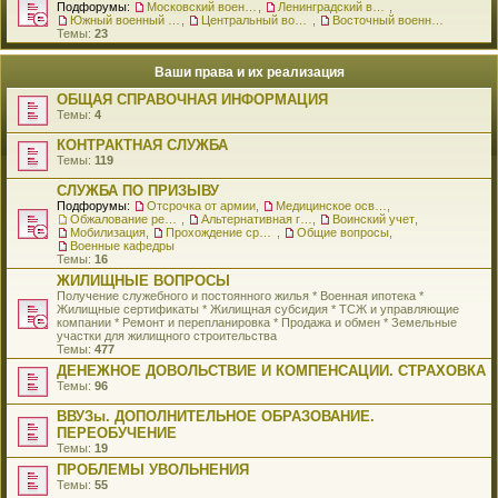
Подфорумы:
Московский военный округ
,
Ленинградский военный округ
,
Южный военный округ
,
Центральный военный округ
,
Восточный военный округ
Темы:
23
Ваши права и их реализация
ОБЩАЯ СПРАВОЧНАЯ ИНФОРМАЦИЯ
Темы:
4
КОНТРАКТНАЯ СЛУЖБА
Темы:
119
СЛУЖБА ПО ПРИЗЫВУ
Подфорумы:
Отсрочка от армии
,
Медицинское освидетельствование
,
Обжалование решения о призыве
,
Альтернативная гражданская служба
,
Воинский учет
,
Мобилизация
,
Прохождение срочной службы
,
Общие вопросы
,
Военные кафедры
Темы:
16
ЖИЛИЩНЫЕ ВОПРОСЫ
Получение служебного и постоянного жилья * Военная ипотека *
Жилищные сертификаты * Жилищная субсидия * ТСЖ и управляющие
компании * Ремонт и перепланировка * Продажа и обмен * Земельные
участки для жилищного строительства
Темы:
477
ДЕНЕЖНОЕ ДОВОЛЬСТВИЕ И КОМПЕНСАЦИИ. СТРАХОВКА
Темы:
96
ВВУЗы. ДОПОЛНИТЕЛЬНОЕ ОБРАЗОВАНИЕ.
ПЕРЕОБУЧЕНИЕ
Темы:
19
ПРОБЛЕМЫ УВОЛЬНЕНИЯ
Темы:
55