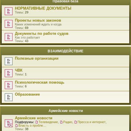
Правовая база
НОРМАТИВНЫЕ ДОКУМЕНТЫ
Темы:
29
Проекты новых законов
Каких изменений ждать и когда
Темы:
69
Документы по работе судов
Как это работает
Темы:
43
ВЗАИМОДЕЙСТВИЕ
Полезные организации
ЧВК
Темы:
1
Психологическая помощь
Темы:
6
Образование
Армейские новости
Армейские новости
Подфорумы:
Телевидение
,
Радио
,
Пресса и интернет
,
Власть о проблемах военнослужащих
Темы:
38