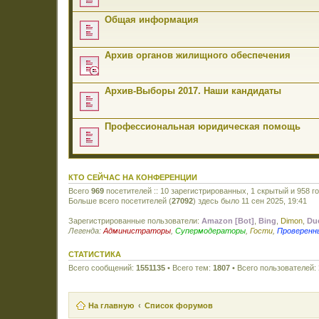
Общая информация
Архив органов жилищного обеспечения
Архив-Выборы 2017. Наши кандидаты
Профессиональная юридическая помощь
КТО СЕЙЧАС НА КОНФЕРЕНЦИИ
Всего
969
посетителей :: 10 зарегистрированных, 1 скрытый и 958 г
Больше всего посетителей (
27092
) здесь было 11 сен 2025, 19:41
Зарегистрированные пользователи:
Amazon [Bot]
,
Bing
,
Dimon
,
Du
Легенда:
Администраторы
,
Супермодераторы
,
Гости
,
Проверенн
СТАТИСТИКА
Всего сообщений:
1551135
• Всего тем:
1807
• Всего пользователей:
На главную
Список форумов