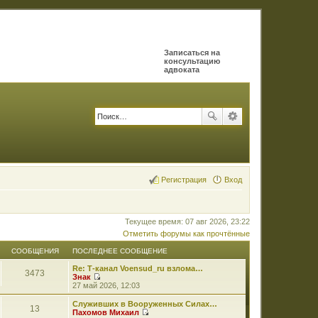
Записаться на
консультацию
адвоката
Регистрация
Вход
Текущее время: 07 авг 2026, 23:22
Отметить форумы как прочтённые
СООБЩЕНИЯ
ПОСЛЕДНЕЕ СООБЩЕНИЕ
Re: Т-канал Voensud_ru взлома…
3473
Знак
П
27 май 2026, 12:03
е
р
Служивших в Вооруженных Силах…
13
е
Пахомов Михаил