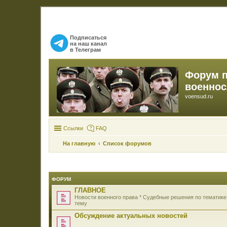
Подписаться
на наш канал
в Телеграм
Форум 
военно
voensud.ru
Ссылки
FAQ
На главную
Список форумов
ФОРУМ
ГЛАВНОЕ
Новости военного права * Судебные решения по тематике
тему
Обсуждение актуальных новостей