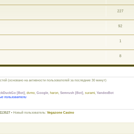
227
92
1
8
остей (основано на активности пользователей за последние 30 минут)
ckDuckGo [Bot]
,
dvmo
,
Google
,
haron
,
Semrush [Bot]
,
surami
,
YandexBot
ые пользователи
113527
• Новый пользователь:
Vegazone Casino