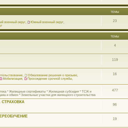
ТЕМЫ
23
ий военный округ
,
Южный военный округ
,
уг
ТЕМЫ
4
119
16
етельствование
,
Обжалование решения о призыве
,
Мобилизация
,
Прохождение срочной службы
,
477
потека * Жилищные сертификаты * Жилищная субсидия * ТСЖ и
ажа и обмен * Земельные участки для жилищного строительства
 СТРАХОВКА
96
ПЕРЕОБУЧЕНИЕ
19