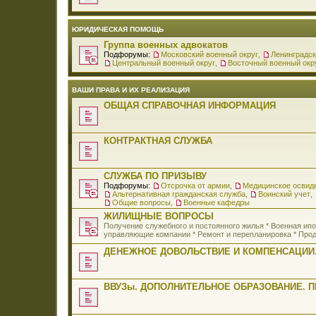
ЮРИДИЧЕСКАЯ ПОМОЩЬ
Группа военных адвокатов
Подфорумы:
Московский военный округ
,
Ленинградск
Центральный военный округ
,
Восточный военный окр
ВАШИ ПРАВА И ИХ РЕАЛИЗАЦИЯ
ОБЩАЯ СПРАВОЧНАЯ ИНФОРМАЦИЯ
КОНТРАКТНАЯ СЛУЖБА
СЛУЖБА ПО ПРИЗЫВУ
Подфорумы:
Отсрочка от армии
,
Медицинское освид
Альтернативная гражданская служба
,
Воинский учет
,
Общие вопросы
,
Военные кафедры
ЖИЛИЩНЫЕ ВОПРОСЫ
Получение служебного и постоянного жилья * Военная и
управляющие компании * Ремонт и перепланировка * Прод
ДЕНЕЖНОЕ ДОВОЛЬСТВИЕ И КОМПЕНСАЦИИ.
ВВУЗы. ДОПОЛНИТЕЛЬНОЕ ОБРАЗОВАНИЕ. 