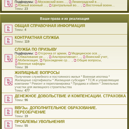
Подфорумы:
Московский военный округ
,
Ленинградский военный округ
,
Южный военный округ
,
Центральный военный округ
,
Восточный военный округ
Темы:
23
Ваши права и их реализация
ОБЩАЯ СПРАВОЧНАЯ ИНФОРМАЦИЯ
Темы:
4
КОНТРАКТНАЯ СЛУЖБА
Темы:
119
СЛУЖБА ПО ПРИЗЫВУ
Подфорумы:
Отсрочка от армии
,
Медицинское освидетельствование
,
Обжалование решения о призыве
,
Альтернативная гражданская служба
,
Воинский учет
,
Мобилизация
,
Прохождение срочной службы
,
Общие вопросы
,
Военные кафедры
Темы:
16
ЖИЛИЩНЫЕ ВОПРОСЫ
Получение служебного и постоянного жилья * Военная ипотека *
Жилищные сертификаты * Жилищная субсидия * ТСЖ и управляющие
компании * Ремонт и перепланировка * Продажа и обмен * Земельные
участки для жилищного строительства
Темы:
477
ДЕНЕЖНОЕ ДОВОЛЬСТВИЕ И КОМПЕНСАЦИИ. СТРАХОВКА
Темы:
96
ВВУЗы. ДОПОЛНИТЕЛЬНОЕ ОБРАЗОВАНИЕ.
ПЕРЕОБУЧЕНИЕ
Темы:
19
ПРОБЛЕМЫ УВОЛЬНЕНИЯ
Темы:
55