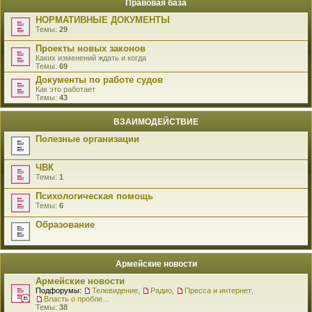
Правовая база
НОРМАТИВНЫЕ ДОКУМЕНТЫ
Темы:
29
Проекты новых законов
Каких изменений ждать и когда
Темы:
69
Документы по работе судов
Как это работает
Темы:
43
ВЗАИМОДЕЙСТВИЕ
Полезные организации
ЧВК
Темы:
1
Психологическая помощь
Темы:
6
Образование
Армейские новости
Армейские новости
Подфорумы:
Телевидение
,
Радио
,
Пресса и интернет
,
Власть о проблемах военнослужащих
Темы:
38