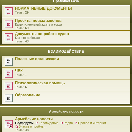
Правовая база
НОРМАТИВНЫЕ ДОКУМЕНТЫ
Темы:
29
Проекты новых законов
Каких изменений ждать и когда
Темы:
69
Документы по работе судов
Как это работает
Темы:
43
ВЗАИМОДЕЙСТВИЕ
Полезные организации
ЧВК
Темы:
1
Психологическая помощь
Темы:
6
Образование
Армейские новости
Армейские новости
Подфорумы:
Телевидение
,
Радио
,
Пресса и интернет
,
Власть о проблемах военнослужащих
Темы:
38