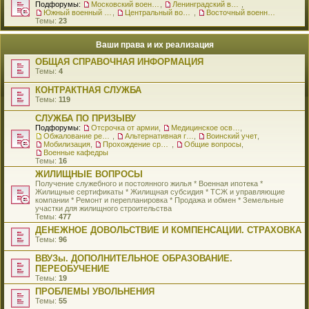
Подфорумы:
Московский военный округ
,
Ленинградский военный округ
,
Южный военный округ
,
Центральный военный округ
,
Восточный военный округ
Темы:
23
Ваши права и их реализация
ОБЩАЯ СПРАВОЧНАЯ ИНФОРМАЦИЯ
Темы:
4
КОНТРАКТНАЯ СЛУЖБА
Темы:
119
СЛУЖБА ПО ПРИЗЫВУ
Подфорумы:
Отсрочка от армии
,
Медицинское освидетельствование
,
Обжалование решения о призыве
,
Альтернативная гражданская служба
,
Воинский учет
,
Мобилизация
,
Прохождение срочной службы
,
Общие вопросы
,
Военные кафедры
Темы:
16
ЖИЛИЩНЫЕ ВОПРОСЫ
Получение служебного и постоянного жилья * Военная ипотека *
Жилищные сертификаты * Жилищная субсидия * ТСЖ и управляющие
компании * Ремонт и перепланировка * Продажа и обмен * Земельные
участки для жилищного строительства
Темы:
477
ДЕНЕЖНОЕ ДОВОЛЬСТВИЕ И КОМПЕНСАЦИИ. СТРАХОВКА
Темы:
96
ВВУЗы. ДОПОЛНИТЕЛЬНОЕ ОБРАЗОВАНИЕ.
ПЕРЕОБУЧЕНИЕ
Темы:
19
ПРОБЛЕМЫ УВОЛЬНЕНИЯ
Темы:
55