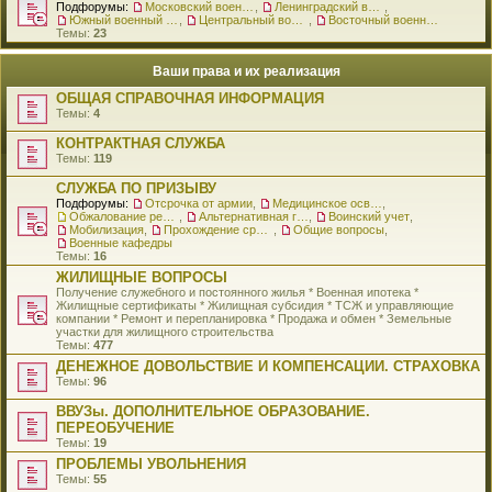
Подфорумы:
Московский военный округ
,
Ленинградский военный округ
,
Южный военный округ
,
Центральный военный округ
,
Восточный военный округ
Темы:
23
Ваши права и их реализация
ОБЩАЯ СПРАВОЧНАЯ ИНФОРМАЦИЯ
Темы:
4
КОНТРАКТНАЯ СЛУЖБА
Темы:
119
СЛУЖБА ПО ПРИЗЫВУ
Подфорумы:
Отсрочка от армии
,
Медицинское освидетельствование
,
Обжалование решения о призыве
,
Альтернативная гражданская служба
,
Воинский учет
,
Мобилизация
,
Прохождение срочной службы
,
Общие вопросы
,
Военные кафедры
Темы:
16
ЖИЛИЩНЫЕ ВОПРОСЫ
Получение служебного и постоянного жилья * Военная ипотека *
Жилищные сертификаты * Жилищная субсидия * ТСЖ и управляющие
компании * Ремонт и перепланировка * Продажа и обмен * Земельные
участки для жилищного строительства
Темы:
477
ДЕНЕЖНОЕ ДОВОЛЬСТВИЕ И КОМПЕНСАЦИИ. СТРАХОВКА
Темы:
96
ВВУЗы. ДОПОЛНИТЕЛЬНОЕ ОБРАЗОВАНИЕ.
ПЕРЕОБУЧЕНИЕ
Темы:
19
ПРОБЛЕМЫ УВОЛЬНЕНИЯ
Темы:
55