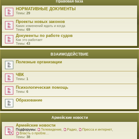
Правовая база
НОРМАТИВНЫЕ ДОКУМЕНТЫ
Темы:
29
Проекты новых законов
Каких изменений ждать и когда
Темы:
69
Документы по работе судов
Как это работает
Темы:
43
ВЗАИМОДЕЙСТВИЕ
Полезные организации
ЧВК
Темы:
1
Психологическая помощь
Темы:
6
Образование
Армейские новости
Армейские новости
Подфорумы:
Телевидение
,
Радио
,
Пресса и интернет
,
Власть о проблемах военнослужащих
Темы:
38