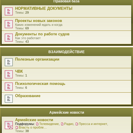
Правовая база
НОРМАТИВНЫЕ ДОКУМЕНТЫ
Темы:
29
Проекты новых законов
Каких изменений ждать и когда
Темы:
69
Документы по работе судов
Как это работает
Темы:
43
ВЗАИМОДЕЙСТВИЕ
Полезные организации
ЧВК
Темы:
1
Психологическая помощь
Темы:
6
Образование
Армейские новости
Армейские новости
Подфорумы:
Телевидение
,
Радио
,
Пресса и интернет
,
Власть о проблемах военнослужащих
Темы:
38