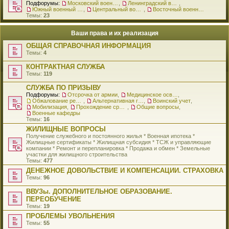
Подфорумы:
Московский военный округ
,
Ленинградский военный округ
,
Южный военный округ
,
Центральный военный округ
,
Восточный военный округ
Темы:
23
Ваши права и их реализация
ОБЩАЯ СПРАВОЧНАЯ ИНФОРМАЦИЯ
Темы:
4
КОНТРАКТНАЯ СЛУЖБА
Темы:
119
СЛУЖБА ПО ПРИЗЫВУ
Подфорумы:
Отсрочка от армии
,
Медицинское освидетельствование
,
Обжалование решения о призыве
,
Альтернативная гражданская служба
,
Воинский учет
,
Мобилизация
,
Прохождение срочной службы
,
Общие вопросы
,
Военные кафедры
Темы:
16
ЖИЛИЩНЫЕ ВОПРОСЫ
Получение служебного и постоянного жилья * Военная ипотека *
Жилищные сертификаты * Жилищная субсидия * ТСЖ и управляющие
компании * Ремонт и перепланировка * Продажа и обмен * Земельные
участки для жилищного строительства
Темы:
477
ДЕНЕЖНОЕ ДОВОЛЬСТВИЕ И КОМПЕНСАЦИИ. СТРАХОВКА
Темы:
96
ВВУЗы. ДОПОЛНИТЕЛЬНОЕ ОБРАЗОВАНИЕ.
ПЕРЕОБУЧЕНИЕ
Темы:
19
ПРОБЛЕМЫ УВОЛЬНЕНИЯ
Темы:
55