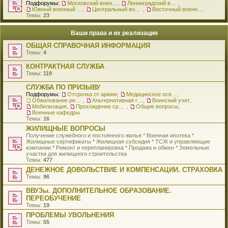
Подфорумы:
Московский военный округ
,
Ленинградский военный округ
,
Южный военный округ
,
Центральный военный округ
,
Восточный военный округ
Темы:
23
Ваши права и их реализация
ОБЩАЯ СПРАВОЧНАЯ ИНФОРМАЦИЯ
Темы:
4
КОНТРАКТНАЯ СЛУЖБА
Темы:
119
СЛУЖБА ПО ПРИЗЫВУ
Подфорумы:
Отсрочка от армии
,
Медицинское освидетельствование
,
Обжалование решения о призыве
,
Альтернативная гражданская служба
,
Воинский учет
,
Мобилизация
,
Прохождение срочной службы
,
Общие вопросы
,
Военные кафедры
Темы:
16
ЖИЛИЩНЫЕ ВОПРОСЫ
Получение служебного и постоянного жилья * Военная ипотека *
Жилищные сертификаты * Жилищная субсидия * ТСЖ и управляющие
компании * Ремонт и перепланировка * Продажа и обмен * Земельные
участки для жилищного строительства
Темы:
477
ДЕНЕЖНОЕ ДОВОЛЬСТВИЕ И КОМПЕНСАЦИИ. СТРАХОВКА
Темы:
96
ВВУЗы. ДОПОЛНИТЕЛЬНОЕ ОБРАЗОВАНИЕ.
ПЕРЕОБУЧЕНИЕ
Темы:
19
ПРОБЛЕМЫ УВОЛЬНЕНИЯ
Темы:
55