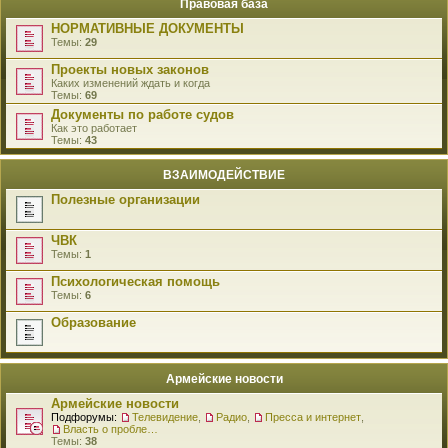
Правовая база
НОРМАТИВНЫЕ ДОКУМЕНТЫ
Темы:
29
Проекты новых законов
Каких изменений ждать и когда
Темы:
69
Документы по работе судов
Как это работает
Темы:
43
ВЗАИМОДЕЙСТВИЕ
Полезные организации
ЧВК
Темы:
1
Психологическая помощь
Темы:
6
Образование
Армейские новости
Армейские новости
Подфорумы:
Телевидение
,
Радио
,
Пресса и интернет
,
Власть о проблемах военнослужащих
Темы:
38