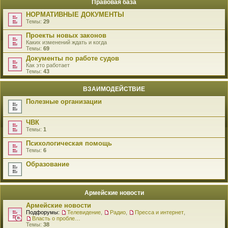
Правовая база
НОРМАТИВНЫЕ ДОКУМЕНТЫ
Темы:
29
Проекты новых законов
Каких изменений ждать и когда
Темы:
69
Документы по работе судов
Как это работает
Темы:
43
ВЗАИМОДЕЙСТВИЕ
Полезные организации
ЧВК
Темы:
1
Психологическая помощь
Темы:
6
Образование
Армейские новости
Армейские новости
Подфорумы:
Телевидение
,
Радио
,
Пресса и интернет
,
Власть о проблемах военнослужащих
Темы:
38