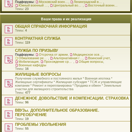
Подфорумы:
Московский военный округ
,
Ленинградский военный округ
,
Южный военный округ
,
Центральный военный округ
,
Восточный военный округ
Темы:
23
Ваши права и их реализация
ОБЩАЯ СПРАВОЧНАЯ ИНФОРМАЦИЯ
Темы:
4
КОНТРАКТНАЯ СЛУЖБА
Темы:
119
СЛУЖБА ПО ПРИЗЫВУ
Подфорумы:
Отсрочка от армии
,
Медицинское освидетельствование
,
Обжалование решения о призыве
,
Альтернативная гражданская служба
,
Воинский учет
,
Мобилизация
,
Прохождение срочной службы
,
Общие вопросы
,
Военные кафедры
Темы:
16
ЖИЛИЩНЫЕ ВОПРОСЫ
Получение служебного и постоянного жилья * Военная ипотека *
Жилищные сертификаты * Жилищная субсидия * ТСЖ и управляющие
компании * Ремонт и перепланировка * Продажа и обмен * Земельные
участки для жилищного строительства
Темы:
477
ДЕНЕЖНОЕ ДОВОЛЬСТВИЕ И КОМПЕНСАЦИИ. СТРАХОВКА
Темы:
96
ВВУЗы. ДОПОЛНИТЕЛЬНОЕ ОБРАЗОВАНИЕ.
ПЕРЕОБУЧЕНИЕ
Темы:
19
ПРОБЛЕМЫ УВОЛЬНЕНИЯ
Темы:
55