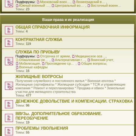
Подфорумы:
Московский военный округ
,
Ленинградский военный округ
,
Южный военный округ
,
Центральный военный округ
,
Восточный военный округ
Темы:
23
Ваши права и их реализация
ОБЩАЯ СПРАВОЧНАЯ ИНФОРМАЦИЯ
Темы:
4
КОНТРАКТНАЯ СЛУЖБА
Темы:
119
СЛУЖБА ПО ПРИЗЫВУ
Подфорумы:
Отсрочка от армии
,
Медицинское освидетельствование
,
Обжалование решения о призыве
,
Альтернативная гражданская служба
,
Воинский учет
,
Мобилизация
,
Прохождение срочной службы
,
Общие вопросы
,
Военные кафедры
Темы:
16
ЖИЛИЩНЫЕ ВОПРОСЫ
Получение служебного и постоянного жилья * Военная ипотека *
Жилищные сертификаты * Жилищная субсидия * ТСЖ и управляющие
компании * Ремонт и перепланировка * Продажа и обмен * Земельные
участки для жилищного строительства
Темы:
477
ДЕНЕЖНОЕ ДОВОЛЬСТВИЕ И КОМПЕНСАЦИИ. СТРАХОВКА
Темы:
96
ВВУЗы. ДОПОЛНИТЕЛЬНОЕ ОБРАЗОВАНИЕ.
ПЕРЕОБУЧЕНИЕ
Темы:
19
ПРОБЛЕМЫ УВОЛЬНЕНИЯ
Темы:
55