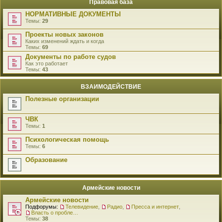
Правовая база
НОРМАТИВНЫЕ ДОКУМЕНТЫ
Темы:
29
Проекты новых законов
Каких изменений ждать и когда
Темы:
69
Документы по работе судов
Как это работает
Темы:
43
ВЗАИМОДЕЙСТВИЕ
Полезные организации
ЧВК
Темы:
1
Психологическая помощь
Темы:
6
Образование
Армейские новости
Армейские новости
Подфорумы:
Телевидение
,
Радио
,
Пресса и интернет
,
Власть о проблемах военнослужащих
Темы:
38