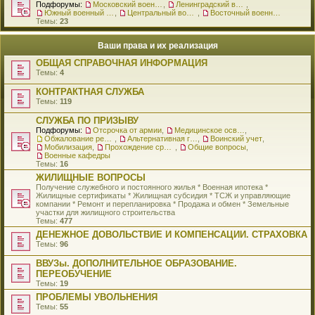
Подфорумы:
Московский военный округ
,
Ленинградский военный округ
,
Южный военный округ
,
Центральный военный округ
,
Восточный военный округ
Темы:
23
Ваши права и их реализация
ОБЩАЯ СПРАВОЧНАЯ ИНФОРМАЦИЯ
Темы:
4
КОНТРАКТНАЯ СЛУЖБА
Темы:
119
СЛУЖБА ПО ПРИЗЫВУ
Подфорумы:
Отсрочка от армии
,
Медицинское освидетельствование
,
Обжалование решения о призыве
,
Альтернативная гражданская служба
,
Воинский учет
,
Мобилизация
,
Прохождение срочной службы
,
Общие вопросы
,
Военные кафедры
Темы:
16
ЖИЛИЩНЫЕ ВОПРОСЫ
Получение служебного и постоянного жилья * Военная ипотека *
Жилищные сертификаты * Жилищная субсидия * ТСЖ и управляющие
компании * Ремонт и перепланировка * Продажа и обмен * Земельные
участки для жилищного строительства
Темы:
477
ДЕНЕЖНОЕ ДОВОЛЬСТВИЕ И КОМПЕНСАЦИИ. СТРАХОВКА
Темы:
96
ВВУЗы. ДОПОЛНИТЕЛЬНОЕ ОБРАЗОВАНИЕ.
ПЕРЕОБУЧЕНИЕ
Темы:
19
ПРОБЛЕМЫ УВОЛЬНЕНИЯ
Темы:
55