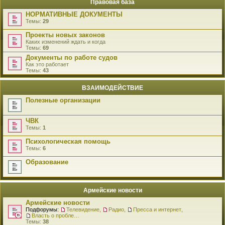
Правовая база
НОРМАТИВНЫЕ ДОКУМЕНТЫ
Темы:
29
Проекты новых законов
Каких изменений ждать и когда
Темы:
69
Документы по работе судов
Как это работает
Темы:
43
ВЗАИМОДЕЙСТВИЕ
Полезные организации
ЧВК
Темы:
1
Психологическая помощь
Темы:
6
Образование
Армейские новости
Армейские новости
Подфорумы:
Телевидение
,
Радио
,
Пресса и интернет
,
Власть о проблемах военнослужащих
Темы:
38