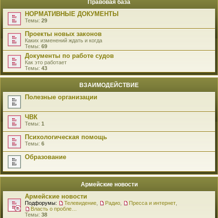
Правовая база
НОРМАТИВНЫЕ ДОКУМЕНТЫ
Темы:
29
Проекты новых законов
Каких изменений ждать и когда
Темы:
69
Документы по работе судов
Как это работает
Темы:
43
ВЗАИМОДЕЙСТВИЕ
Полезные организации
ЧВК
Темы:
1
Психологическая помощь
Темы:
6
Образование
Армейские новости
Армейские новости
Подфорумы:
Телевидение
,
Радио
,
Пресса и интернет
,
Власть о проблемах военнослужащих
Темы:
38