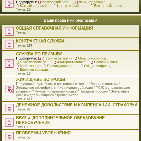
Подфорумы:
Московский военный округ
,
Ленинградский военный округ
,
Южный военный округ
,
Центральный военный округ
,
Восточный военный округ
Темы:
23
Ваши права и их реализация
ОБЩАЯ СПРАВОЧНАЯ ИНФОРМАЦИЯ
Темы:
4
КОНТРАКТНАЯ СЛУЖБА
Темы:
119
СЛУЖБА ПО ПРИЗЫВУ
Подфорумы:
Отсрочка от армии
,
Медицинское освидетельствование
,
Обжалование решения о призыве
,
Альтернативная гражданская служба
,
Воинский учет
,
Мобилизация
,
Прохождение срочной службы
,
Общие вопросы
,
Военные кафедры
Темы:
16
ЖИЛИЩНЫЕ ВОПРОСЫ
Получение служебного и постоянного жилья * Военная ипотека *
Жилищные сертификаты * Жилищная субсидия * ТСЖ и управляющие
компании * Ремонт и перепланировка * Продажа и обмен * Земельные
участки для жилищного строительства
Темы:
477
ДЕНЕЖНОЕ ДОВОЛЬСТВИЕ И КОМПЕНСАЦИИ. СТРАХОВКА
Темы:
96
ВВУЗы. ДОПОЛНИТЕЛЬНОЕ ОБРАЗОВАНИЕ.
ПЕРЕОБУЧЕНИЕ
Темы:
19
ПРОБЛЕМЫ УВОЛЬНЕНИЯ
Темы:
55