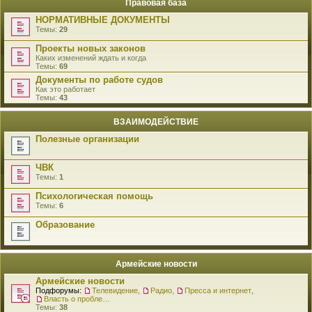
Правовая база
НОРМАТИВНЫЕ ДОКУМЕНТЫ
Темы:
29
Проекты новых законов
Каких изменений ждать и когда
Темы:
69
Документы по работе судов
Как это работает
Темы:
43
ВЗАИМОДЕЙСТВИЕ
Полезные организации
ЧВК
Темы:
1
Психологическая помощь
Темы:
6
Образование
Армейские новости
Армейские новости
Подфорумы:
Телевидение
,
Радио
,
Пресса и интернет
,
Власть о проблемах военнослужащих
Темы:
38