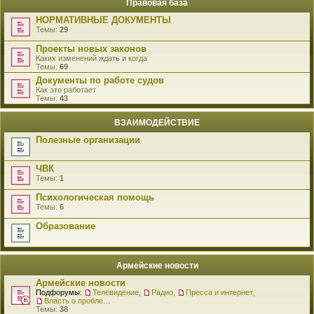
Правовая база
НОРМАТИВНЫЕ ДОКУМЕНТЫ
Темы:
29
Проекты новых законов
Каких изменений ждать и когда
Темы:
69
Документы по работе судов
Как это работает
Темы:
43
ВЗАИМОДЕЙСТВИЕ
Полезные организации
ЧВК
Темы:
1
Психологическая помощь
Темы:
6
Образование
Армейские новости
Армейские новости
Подфорумы:
Телевидение
,
Радио
,
Пресса и интернет
,
Власть о проблемах военнослужащих
Темы:
38