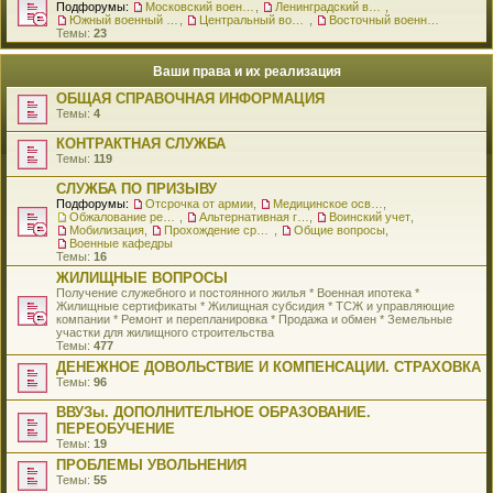
Подфорумы:
Московский военный округ
,
Ленинградский военный округ
,
Южный военный округ
,
Центральный военный округ
,
Восточный военный округ
Темы:
23
Ваши права и их реализация
ОБЩАЯ СПРАВОЧНАЯ ИНФОРМАЦИЯ
Темы:
4
КОНТРАКТНАЯ СЛУЖБА
Темы:
119
СЛУЖБА ПО ПРИЗЫВУ
Подфорумы:
Отсрочка от армии
,
Медицинское освидетельствование
,
Обжалование решения о призыве
,
Альтернативная гражданская служба
,
Воинский учет
,
Мобилизация
,
Прохождение срочной службы
,
Общие вопросы
,
Военные кафедры
Темы:
16
ЖИЛИЩНЫЕ ВОПРОСЫ
Получение служебного и постоянного жилья * Военная ипотека *
Жилищные сертификаты * Жилищная субсидия * ТСЖ и управляющие
компании * Ремонт и перепланировка * Продажа и обмен * Земельные
участки для жилищного строительства
Темы:
477
ДЕНЕЖНОЕ ДОВОЛЬСТВИЕ И КОМПЕНСАЦИИ. СТРАХОВКА
Темы:
96
ВВУЗы. ДОПОЛНИТЕЛЬНОЕ ОБРАЗОВАНИЕ.
ПЕРЕОБУЧЕНИЕ
Темы:
19
ПРОБЛЕМЫ УВОЛЬНЕНИЯ
Темы:
55