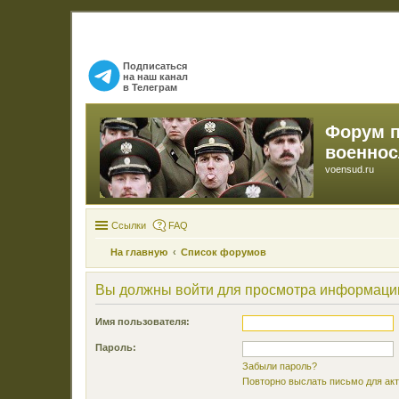
Подписаться
на наш канал
в Телеграм
Форум 
военно
voensud.ru
Ссылки
FAQ
На главную
Список форумов
Вы должны войти для просмотра информации
Имя пользователя:
Пароль:
Забыли пароль?
Повторно выслать письмо для акт