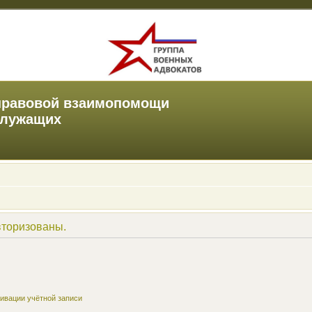
правовой взаимопомощи
служащих
вторизованы.
ивации учётной записи