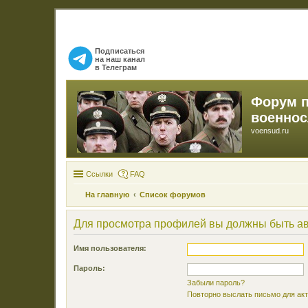
Подписаться
на наш канал
в Телеграм
Форум 
военно
voensud.ru
Ссылки
FAQ
На главную
Список форумов
Для просмотра профилей вы должны быть а
Имя пользователя:
Пароль:
Забыли пароль?
Повторно выслать письмо для акт