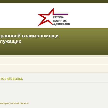
правовой взаимопомощи
служащих
вторизованы.
ивации учётной записи