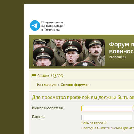
Подписаться
на наш канал
в Телеграм
Форум 
военно
voensud.ru
Ссылки
FAQ
На главную
Список форумов
Для просмотра профилей вы должны быть а
Имя пользователя:
Пароль:
Забыли пароль?
Повторно выслать письмо для акт