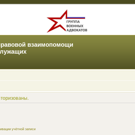
правовой взаимопомощи
служащих
вторизованы.
ивации учётной записи