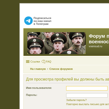
Подписаться
на наш канал
в Телеграм
Форум 
военно
voensud.ru
Ссылки
FAQ
На главную
Список форумов
Для просмотра профилей вы должны быть а
Имя пользователя:
Пароль:
Забыли пароль?
Повторно выслать письмо для акт