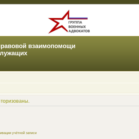
правовой взаимопомощи
служащих
вторизованы.
ивации учётной записи