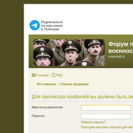
Подписаться
на наш канал
в Телеграм
Форум 
военно
voensud.ru
Ссылки
FAQ
На главную
Список форумов
Для просмотра профилей вы должны быть а
Имя пользователя:
Пароль:
Забыли пароль?
Повторно выслать письмо для акт