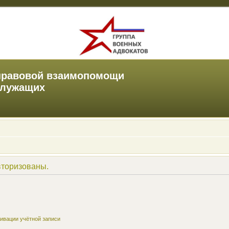
правовой взаимопомощи
служащих
вторизованы.
ивации учётной записи