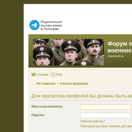
Подписаться
на наш канал
в Телеграм
Форум 
военно
voensud.ru
Ссылки
FAQ
На главную
Список форумов
Для просмотра профилей вы должны быть а
Имя пользователя:
Пароль:
Забыли пароль?
Повторно выслать письмо для акт