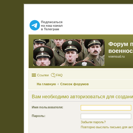
Подписаться
на наш канал
в Телеграм
Форум 
военно
voensud.ru
Ссылки
FAQ
На главную
Список форумов
Вам необходимо авторизоваться для создан
Имя пользователя:
Пароль:
Забыли пароль?
Повторно выслать письмо для акт